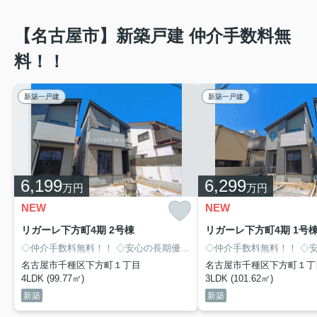
中古マンション特集！！
【名古屋市】新築戸建 仲介手数料無
「えんつう不動産」オススメ 中古マンション特集！！
料！！
新築一戸建
新築一戸建
6,199
6,299
万円
万円
NEW
NEW
リガーレ下方町4期 2号棟
リガーレ下方町4期 1号
◇仲介手数料無料！！
◇安心の長期優良住宅！！
◇仲介手数料無料！！
◇４LDK！！
◇市営
◇安心
名古屋市千種区下方町１丁目
名古屋市千種区下方町１丁
4LDK (99.77㎡)
3LDK (101.62㎡)
新築
新築