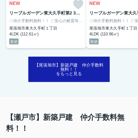
NEW
NEW
リーブルガーデン東大久手町第2 3号棟
◇仲介手数料無料！！
◇安心の耐震等級3取得！！
◇仲介手数料無料！！
◇急な雨でも洗濯物
◇安心
尾張旭市東大久手町１丁目
尾張旭市東大久手町１丁目
4LDK (112.61㎡)
4LDK (110.96㎡)
新築
新築
【尾張旭市】新築戸建 仲介手数料
無料！！
をもっと見る
【瀬戸市】新築戸建 仲介手数料無
料！！