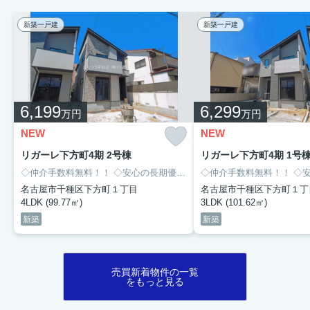
新築一戸建
新築一戸建
6,199
6,299
万円
万円
NEW
NEW
リガーレ下方町4期 2号棟
リガーレ下方町4期 1号
◇仲介手数料無料！！
◇安心の長期優良住宅！！
◇仲介手数料無料！！
◇４LDK！！
◇市営
◇安心
名古屋市千種区下方町１丁目
名古屋市千種区下方町１丁
4LDK (99.77㎡)
3LDK (101.62㎡)
新築
新築
売買新着物件の一覧
をもっと見る