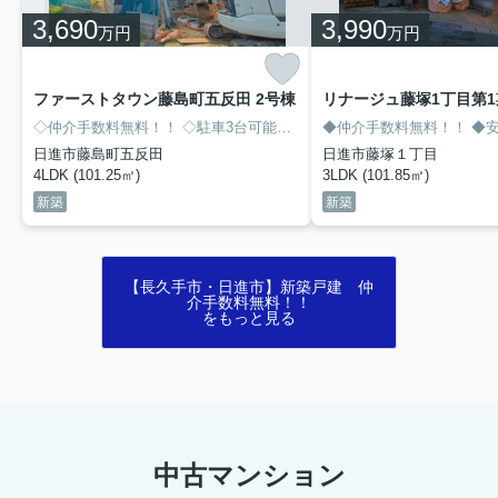
3,690
3,990
万円
万円
ファーストタウン藤島町五反田 2号棟
リナージュ藤塚1丁目第1
◇仲介手数料無料！！
◇駐車3台可能（車種によります）
◆仲介手数料無料！！
◇安心の耐震
◆安心
日進市藤島町五反田
日進市藤塚１丁目
4LDK (101.25㎡)
3LDK (101.85㎡)
新築
新築
【長久手市・日進市】新築戸建 仲
介手数料無料！！
をもっと見る
中古マンション