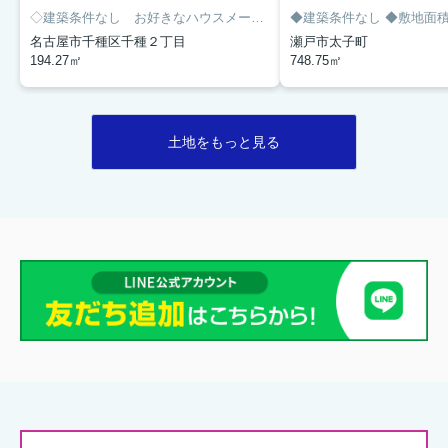
◇建築条件なし お好きなハウスメーカーで建築が可能です。
◆建築条件なし
◆敷地面積ゆっ
◇解体
名古屋市千種区千種２丁目
瀬戸市太子町
194.27㎡
748.75㎡
土地をもっと見る