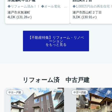
水無瀬町中古戸建
西山町2丁目
◆リフォーム済み！！
◆オール電化 太陽光発電付き
◆1,000万円台の再生住宅
◆遊び心満載の
瀬戸市水無瀬町
瀬戸市西山町２丁目
4LDK (131.28㎡)
3LDK (130.91㎡)
【不動産特集】リフォーム・リノベ
ーション
をもっと見る
リフォーム済 中古戸建
中古一戸建
中古一戸建