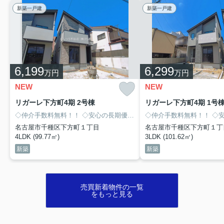
新築一戸建
新築一戸建
6,199
6,299
万円
万円
NEW
NEW
リガーレ下方町4期 2号棟
リガーレ下方町4期 1号
◇仲介手数料無料！！
◇安心の長期優良住宅！！
◇仲介手数料無料！！
◇４LDK！！
◇市営
◇安心
名古屋市千種区下方町１丁目
名古屋市千種区下方町１丁
4LDK (99.77㎡)
3LDK (101.62㎡)
新築
新築
売買新着物件の一覧
をもっと見る