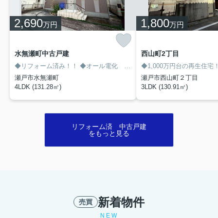
2,690
1,800
万円
万円
水無瀬町中古戸建
西山町2丁目
◆リフォーム済み！！
◆オール電化 太陽光発電付き
◆1,000万円台の再生住宅
◆遊び心満載の
瀬戸市水無瀬町
瀬戸市西山町２丁目
4LDK (131.28㎡)
3LDK (130.91㎡)
リフォーム済 中古戸建
をもっと見る
新着物件
売買
NEW