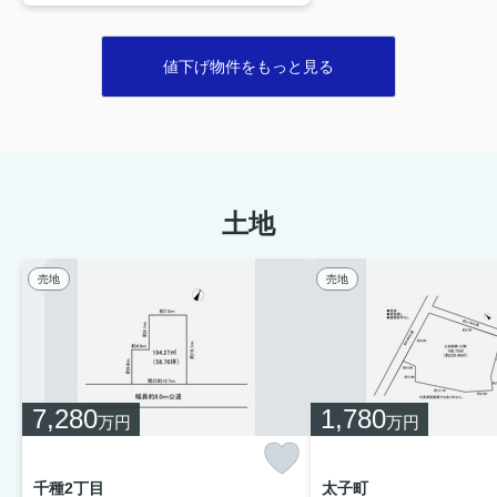
値下げ物件をもっと見る
土地
売地
売地
7,280
1,780
万円
万円
千種2丁目
太子町