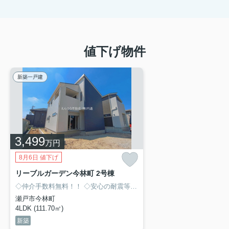
値下げ物件
新築一戸建
3,499
万円
8月6日 値下げ
リーブルガーデン今林町 2号棟
◇仲介手数料無料！！
◇安心の耐震等級3取得！！
◇収納充実しており
瀬戸市今林町
4LDK (111.70㎡)
新築