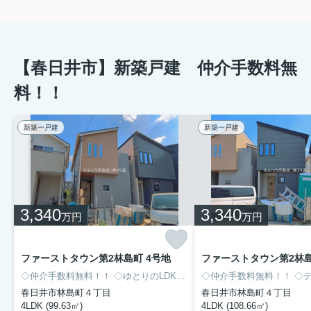
【春日井市】新築戸建 仲介手数料無
料！！
新築一戸建
新築一戸建
3,340
3,340
万円
万円
ファーストタウン第2林島町 4号地
ファーストタウン第2林島
◇仲介手数料無料！！
◇ゆとりのLDK20帖超！！
◇仲介手数料無料！！
◇2階に洋室4部屋有
◇テ
春日井市林島町４丁目
春日井市林島町４丁目
4LDK (99.63㎡)
4LDK (108.66㎡)