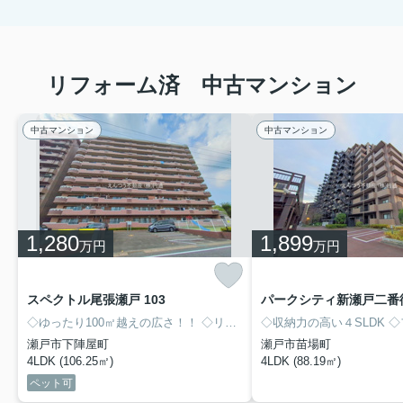
リフォーム済 中古マンション
中古マンション
中古マンション
1,280
1,899
万円
万円
スペクトル尾張瀬戸 103
◇ゆったり100㎡越えの広さ！！
◇リフォーム済み！！
◇収納力の高い４SLDK
◇
瀬戸市下陣屋町
瀬戸市苗場町
4LDK (106.25㎡)
4LDK (88.19㎡)
ペット可