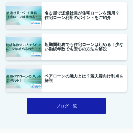
クリック！！
名古屋で派遣社員が住宅ローンを活用？
住宅ローン利用のポイントをご紹介
掲載していない物件も、ほとんどが対応可能ですので、
お気軽にお問合せ下さい！
！
短期間勤務でも住宅ローンは組める！少な
い勤続年数でも安心の方法を解説
2026.07.23
瀬戸市新築戸建仲介手数料無料特集！！
瀬戸市新築戸建て
仲介手数料無料物件一覧はこちらをク
ペアローンの魅力とは？若夫婦向け利点を
解説
リック！！
掲載していない物件も、ほとんどが対応可能ですので、
ブログ一覧
お気軽にお問合せ下さい！
！
2026.05.13