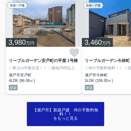
新築一戸建
新築一戸建
3,980
3,460
万円
万円
リーブルガーデン安戸町の平屋 1号棟
リーブルガーデン今林町 
◇希少の平家住宅！！
◇敷地70坪以上！！
◇４LDK！！
◇仲介手数料無料！！
◇仲介手数料
◇安心
瀬戸市安戸町
瀬戸市今林町
4LDK (96.06㎡)
5LDK (106.00㎡)
新築
新築
【瀬戸市】新築戸建 仲介手数料無
料！！
をもっと見る