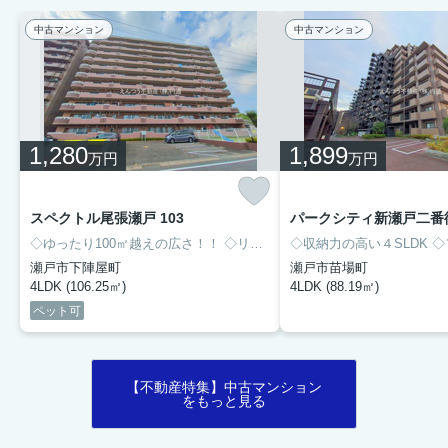
中古マンション
中古マンション
1,280
1,899
万円
万円
スペクトル尾張瀬戸 103
◇ゆったり100㎡越えの広さ！！
◇リフォーム済み！！
◇収納力の高い４SLDK
◇
瀬戸市下陣屋町
瀬戸市苗場町
4LDK (106.25㎡)
4LDK (88.19㎡)
ペット可
【不動産特集】中古マンション
をもっと見る