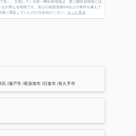
4丁目」。立地している第一種住居地域は、第二種住居地域とほ
点が異なる地域です。安心の前面道路6m以上の条件を備えて
様に満足していただける自信がござい...
もっと見る
東区
瀬戸市
尾張旭市
日進市
長久手市