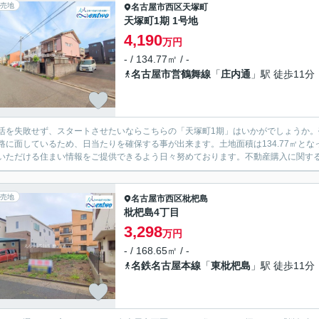
売地
名古屋市西区
天塚町
天塚町1期 1号地
4,190
万円
- / 134.77㎡ / -
名古屋市営鶴舞線
「
庄内通
」駅 徒歩11分
活を失敗せず、スタートさせたいならこちらの「天塚町1期」はいかがでしょうか
路に面しているため、日当たりを確保する事が出来ます。土地面積は134.77㎡と
いただける住まい情報をご提供できるよう日々努めております。不動産購入に関するこ
売地
名古屋市西区
枇杷島
枇杷島4丁目
3,298
万円
- / 168.65㎡ / -
名鉄名古屋本線
「
東枇杷島
」駅 徒歩11分