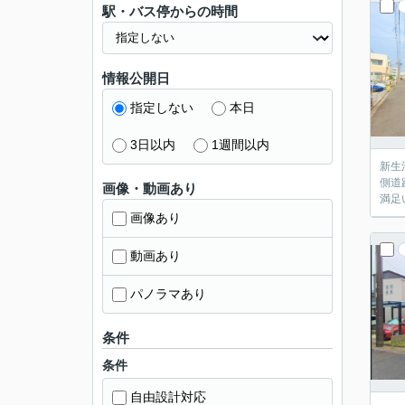
駅・バス停からの時間
情報公開日
指定しない
本日
3日以内
1週間以内
新生
側道
画像・動画あり
満足
画像あり
動画あり
パノラマあり
条件
条件
自由設計対応