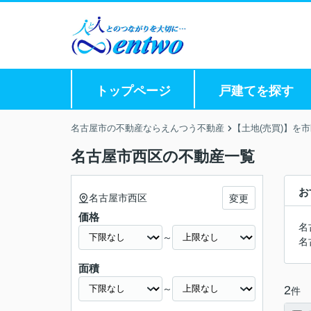
トップページ
戸建てを探す
名古屋市の不動産ならえんつう不動産
【土地(売買)】を
名古屋市西区の不動産一覧
お
名古屋市西区
変更
価格
名
～
名
面積
～
2
件