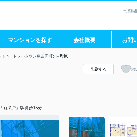
営業時間
マンションを探す
会社概要
お問
ハートフルタウン東吉田町
F号棟
覧
印刷する
お気
「新瀬戸」駅徒歩15分