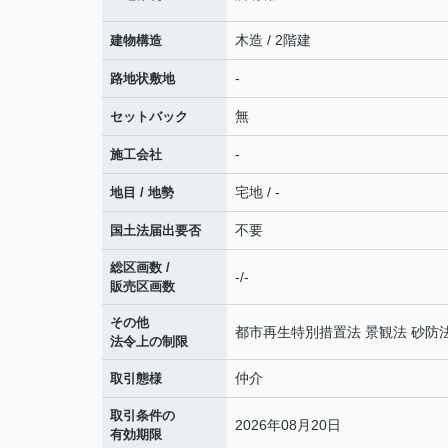
木造 / 2階建
建物構造
-
路地状敷地
無
セットバック
-
施工会社
宅地 / -
地目 / 地勢
不要
国土法届出要否
総区画数 /
-/-
販売区画数
その他
都市再生特別措置法 景観法 砂防
法令上の制限
仲介
取引態様
取引条件の
2026年08月20日
有効期限