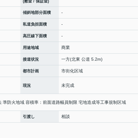
(敷金 / 保証金)
-
傾斜地部分面積
-
私道負担面積
-
高圧線下面積
商業
用途地域
一方(北東 公道 5.2m)
接道状況
市街化区域
都市計画
未完成
現況
法 準防火地域 容積率：前面道路幅員制限 宅地造成等工事規制区域
相談
引渡し