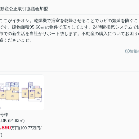
動産公正取引協議会加盟
ここがイチオシ。乾燥機で浴室を乾燥させることでカビの繁殖を防ぐこ
す。建物面積95.66㎡の物件で広々してます。24時間換気システムで
市での新生活を当社がサポート致します。不動産の購入についてお困り
絡くださいませ。
情報
G号棟
LDK (94.83㎡)
,890
万円(
100.77
万円/
)