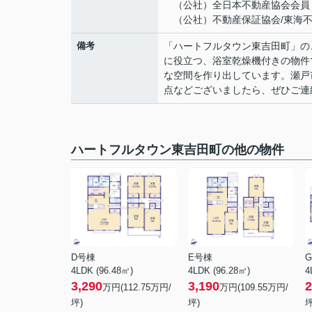
（公社）全日本不動産協会会員
（公社）不動産保証協会/東海不
備考
「ハートフルタウン東吉田町」の
に役立つ、浴室乾燥機付きの物件で
な空間を作り出しています。瀬戸
点などございましたら、ぜひご連
ハートフルタウン東吉田町の他の物件
D号棟
E号棟
4LDK (96.48㎡)
4LDK (96.28㎡)
4
3,290
3,190
2
万円(
112.75
万円/
万円(
109.55
万円/
坪)
坪)
坪