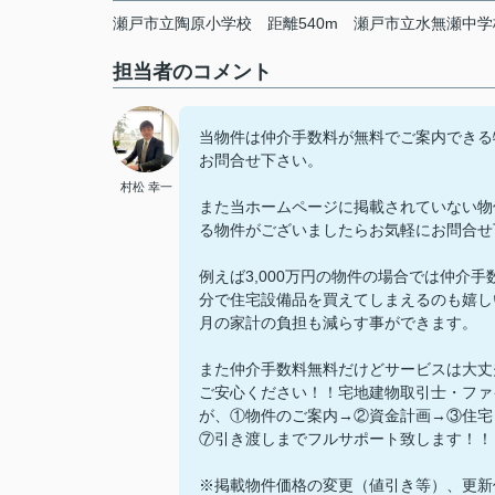
瀬戸市立陶原小学校
距離540m
瀬戸市立水無瀬中学
担当者のコメント
当物件は仲介手数料が無料でご案内できる
お問合せ下さい。
村松 幸一
また当ホームページに掲載されていない物
る物件がございましたらお気軽にお問合せ
例えば3,000万円の物件の場合では仲介
分で住宅設備品を買えてしまえるのも嬉し
月の家計の負担も減らす事ができます。
また仲介手数料無料だけどサービスは大丈
ご安心ください！！宅地建物取引士・ファ
が、①物件のご案内→②資金計画→③住宅
⑦引き渡しまでフルサポート致します！！
※掲載物件価格の変更（値引き等）、更新