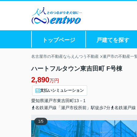
トップページ
戸建てを探す
名古屋市の不動産ならえんつう不動産
瀬戸市の不動産一
ハートフルタウン東吉田町 F号棟
2,890
万円
支払いシミュレーション
愛知県
瀬戸市
東吉田町
13－1
名鉄瀬戸線「瀬戸市役所前」駅徒歩7分
名鉄瀬戸線
1
/
5