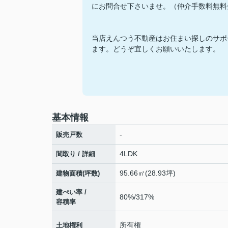
にお問合せ下さいませ。（仲介手数料無料
当店えんつう不動産はお住まい探しのサポ
ます。どうぞ宜しくお願いいたします。
基本情報
-
販売戸数
4LDK
間取り / 詳細
95.66㎡(28.93坪)
建物面積(坪数)
建ぺい率 /
80%/317%
容積率
所有権
土地権利