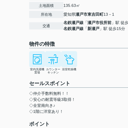
135.63㎡
土地面積
愛知県
瀬戸市
東吉田町
13－1
所在地
名鉄瀬戸線
「
瀬戸市役所前
」駅 徒
交通
名鉄瀬戸線
「
新瀬戸
」駅 徒歩15分
物件の特徴
室内洗濯機
カウンター
浴室乾燥機
置場
キッチン
セールスポイント
◇仲介手数料無料！！
◇安心の耐震等級3取得！
◇全室南向き♪
◇1階に洋室あり！
ポイント