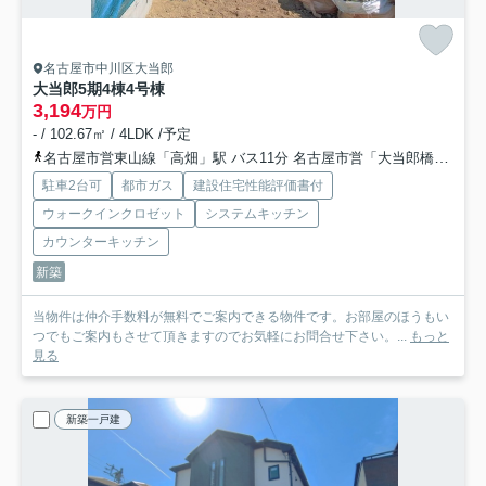
名古屋市中川区大当郎
大当郎5期4棟
4号棟
3,194
万円
- / 102.67㎡ / 4LDK /予定
名古屋市営東山線「高畑」駅 バス11分 名古屋市営「大当郎橋」 停歩3分
駐車2台可
都市ガス
建設住宅性能評価書付
ウォークインクロゼット
システムキッチン
カウンターキッチン
新築
当物件は仲介手数料が無料でご案内できる物件です。お部屋のほうもい
つでもご案内もさせて頂きますのでお気軽にお問合せ下さい。...
もっと
見る
新築一戸建