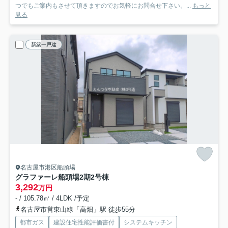
つでもご案内もさせて頂きますのでお気軽にお問合せ下さい。...
もっと
見る
新築一戸建
名古屋市港区船頭場
グラファーレ船頭場2期
2号棟
3,292
万円
- / 105.78㎡ / 4LDK /予定
名古屋市営東山線「高畑」駅 徒歩55分
都市ガス
建設住宅性能評価書付
システムキッチン