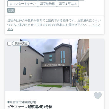
カウンターキッチン
浴室乾燥機
浴室１坪以上
新築
当物件は仲介手数料が無料でご案内できる物件です。お部屋のほうもい
つでもご案内もさせて頂きますのでお気軽にお問合せ下さい。...
もっと
見る
新築一戸建
名古屋市港区船頭場
グラファーレ船頭場2期
1号棟