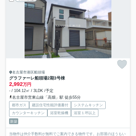
名古屋市港区船頭場
グラファーレ船頭場2期
3号棟
2,992
万円
- / 104.12㎡ / 3LDK /予定
名古屋市営東山線「高畑」駅 徒歩55分
都市ガス
建設住宅性能評価書付
システムキッチン
カウンターキッチン
浴室乾燥機
浴室１坪以上
新築
当物件は仲介手数料が無料でご案内できる物件です。お部屋のほうもい