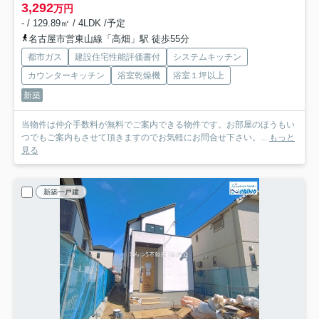
3,292
万円
- / 129.89㎡ / 4LDK /予定
名古屋市営東山線「高畑」駅 徒歩55分
都市ガス
建設住宅性能評価書付
システムキッチン
カウンターキッチン
浴室乾燥機
浴室１坪以上
新築
当物件は仲介手数料が無料でご案内できる物件です。お部屋のほうもい
つでもご案内もさせて頂きますのでお気軽にお問合せ下さい。...
もっと
見る
新築一戸建