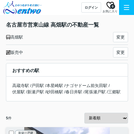
0
ログイン
お気に入り
名古屋市営東山線 高畑駅の不動産一覧
高畑駅
変更
販売中
変更
おすすめの駅
高蔵寺駅
/
戸田駅
/
本星崎駅
/
ナゴヤドーム前矢田駅
/
伏屋駅
/
新瀬戸駅
/
砂田橋駅
/
春日井駅
/
尾張瀬戸駅
/
三郷駅
5
件
新築一戸建