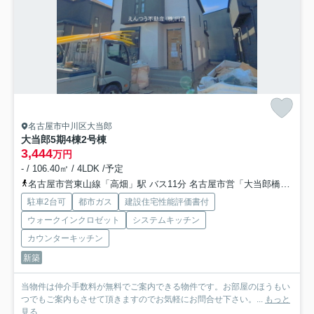
名古屋市中川区大当郎
大当郎5期4棟
2号棟
3,444
万円
- / 106.40㎡ / 4LDK /予定
名古屋市営東山線「高畑」駅 バス11分 名古屋市営「大当郎橋」 停歩3分
駐車2台可
都市ガス
建設住宅性能評価書付
ウォークインクロゼット
システムキッチン
カウンターキッチン
新築
当物件は仲介手数料が無料でご案内できる物件です。お部屋のほうもい
つでもご案内もさせて頂きますのでお気軽にお問合せ下さい。...
もっと
見る