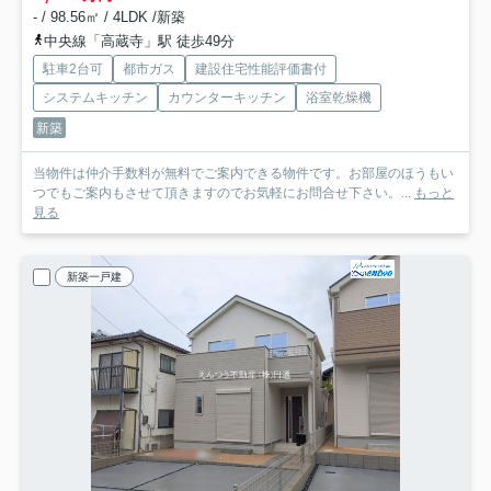
- / 98.56㎡ / 4LDK /新築
中央線「高蔵寺」駅 徒歩49分
駐車2台可
都市ガス
建設住宅性能評価書付
システムキッチン
カウンターキッチン
浴室乾燥機
新築
当物件は仲介手数料が無料でご案内できる物件です。お部屋のほうもい
つでもご案内もさせて頂きますのでお気軽にお問合せ下さい。...
もっと
見る
新築一戸建