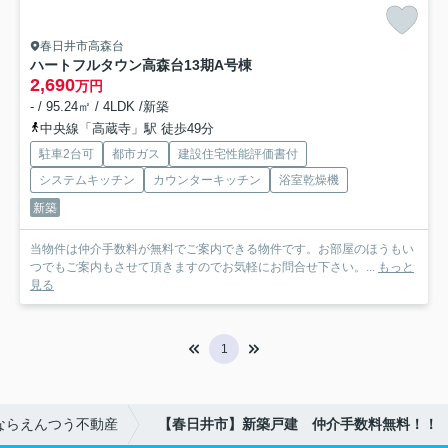
春日井市高森台
ハートフルタウン高森台13期
A号棟
2,690
万円
- / 95.24㎡ / 4LDK /新築
中央線「高蔵寺」駅 徒歩49分
駐車2台可
都市ガス
建設住宅性能評価書付
システムキッチン
カウンターキッチン
浴室乾燥機
新築
当物件は仲介手数料が無料でご案内できる物件です。お部屋のほうもい
つでもご案内もさせて頂きますのでお気軽にお問合せ下さい。...
もっと
見る
1
ならえんつう不動産
【春日井市】新築戸建 仲介手数料無料！！