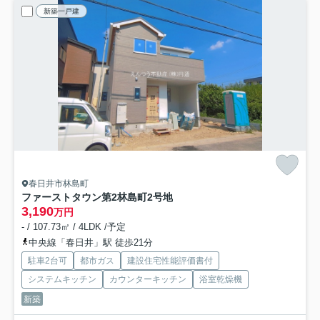
新築一戸建
春日井市林島町
ファーストタウン第2林島町
2号地
3,190
万円
- / 107.73㎡ / 4LDK /予定
中央線「春日井」駅 徒歩21分
駐車2台可
都市ガス
建設住宅性能評価書付
システムキッチン
カウンターキッチン
浴室乾燥機
新築