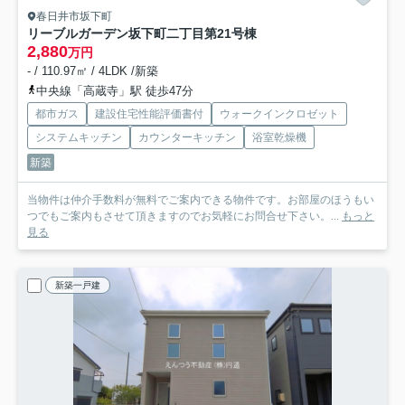
春日井市坂下町
リーブルガーデン坂下町二丁目第2
1号棟
2,880
万円
- / 110.97㎡ / 4LDK /新築
中央線「高蔵寺」駅 徒歩47分
都市ガス
建設住宅性能評価書付
ウォークインクロゼット
システムキッチン
カウンターキッチン
浴室乾燥機
新築
当物件は仲介手数料が無料でご案内できる物件です。お部屋のほうもい
つでもご案内もさせて頂きますのでお気軽にお問合せ下さい。...
もっと
見る
新築一戸建