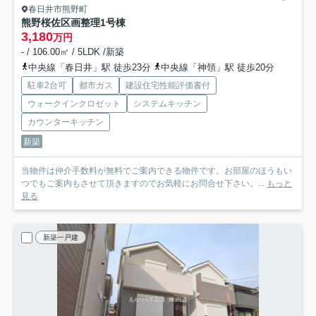
春日井市熊野町
熊野桜佐区画整理
1号棟
3,180
万円
- / 106.00㎡ / 5LDK /新築
中央線「春日井」駅 徒歩23分
中央線「神領」駅 徒歩20分
駐車2台可
都市ガス
建設住宅性能評価書付
ウォークインクロゼット
システムキッチン
カウンターキッチン
新築
当物件は仲介手数料が無料でご案内できる物件です。お部屋のほうもい
つでもご案内もさせて頂きますのでお気軽にお問合せ下さい。...
もっと
見る
新築一戸建