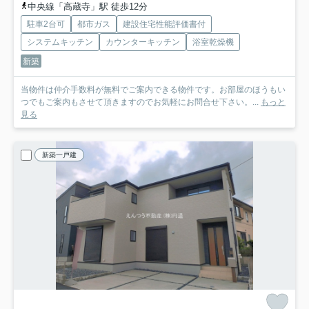
中央線「高蔵寺」駅 徒歩12分
駐車2台可
都市ガス
建設住宅性能評価書付
システムキッチン
カウンターキッチン
浴室乾燥機
新築
当物件は仲介手数料が無料でご案内できる物件です。お部屋のほうもい
つでもご案内もさせて頂きますのでお気軽にお問合せ下さい。...
もっと
見る
新築一戸建