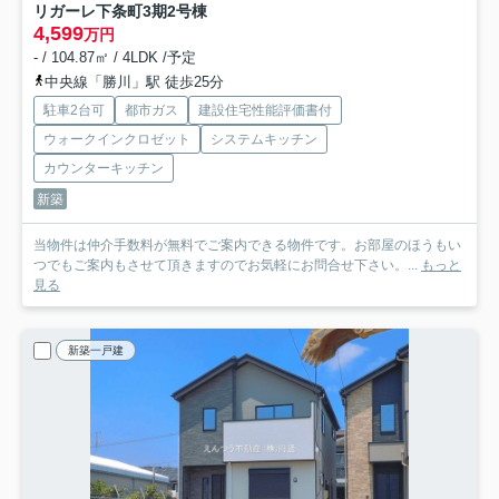
リガーレ下条町3期
2号棟
4,599
万円
- / 104.87㎡ / 4LDK /予定
中央線「勝川」駅 徒歩25分
駐車2台可
都市ガス
建設住宅性能評価書付
ウォークインクロゼット
システムキッチン
カウンターキッチン
新築
当物件は仲介手数料が無料でご案内できる物件です。お部屋のほうもい
つでもご案内もさせて頂きますのでお気軽にお問合せ下さい。...
もっと
見る
新築一戸建