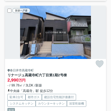
新築一戸建
春日井市高蔵寺町
リナージュ高蔵寺町六丁目第1期
2号棟
2,990
万円
- / 99.78㎡ / 3LDK /新築
中央線「高蔵寺」駅 徒歩12分
駐車2台可
都市ガス
建設住宅性能評価書付
システムキッチン
カウンターキッチン
浴室乾燥機
新築