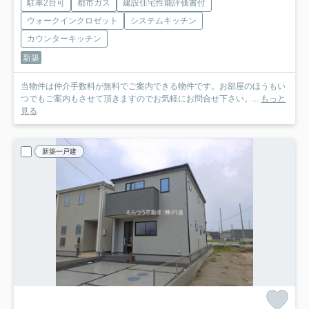
駐車2台可
都市ガス
建設住宅性能評価書付
ウォークインクロゼット
システムキッチン
カウンターキッチン
新築
当物件は仲介手数料が無料でご案内できる物件です。お部屋のほうもい
つでもご案内もさせて頂きますのでお気軽にお問合せ下さい。...
もっと
見る
新築一戸建