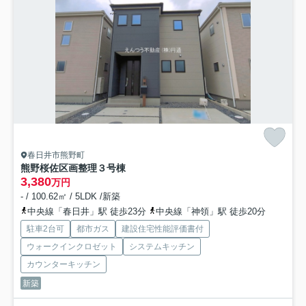
春日井市熊野町
熊野桜佐区画整理
３号棟
3,380
万円
- / 100.62㎡ / 5LDK /新築
中央線「春日井」駅 徒歩23分
中央線「神領」駅 徒歩20分
駐車2台可
都市ガス
建設住宅性能評価書付
ウォークインクロゼット
システムキッチン
カウンターキッチン
新築