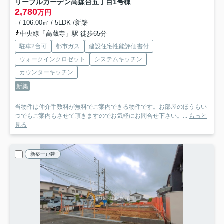
リーブルガーデン高森台五丁目
1号棟
2,780
万円
- / 106.00㎡ / 5LDK /新築
中央線「高蔵寺」駅 徒歩65分
駐車2台可
都市ガス
建設住宅性能評価書付
ウォークインクロゼット
システムキッチン
カウンターキッチン
新築
当物件は仲介手数料が無料でご案内できる物件です。お部屋のほうもい
つでもご案内もさせて頂きますのでお気軽にお問合せ下さい。...
もっと
見る
新築一戸建