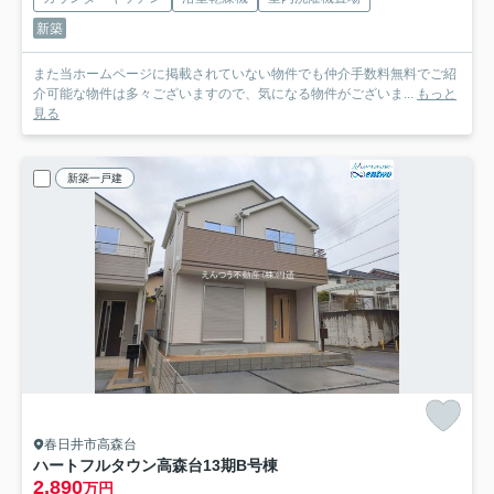
新築
また当ホームページに掲載されていない物件でも仲介手数料無料でご紹
介可能な物件は多々ございますので、気になる物件がございま...
もっと
見る
新築一戸建
春日井市高森台
ハートフルタウン高森台13期
B号棟
2,890
万円