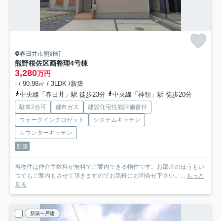
春日井市熊野町
熊野桜佐区画整理
4号棟
3,280
万円
- / 90.98㎡ / 3LDK /新築
中央線「春日井」駅 徒歩23分
中央線「神領」駅 徒歩20分
駐車2台可
都市ガス
建設住宅性能評価書付
ウォークインクロゼット
システムキッチン
カウンターキッチン
新築
当物件は仲介手数料が無料でご案内できる物件です。お部屋のほうもい
つでもご案内もさせて頂きますのでお気軽にお問合せ下さい。...
もっと
見る
新築一戸建