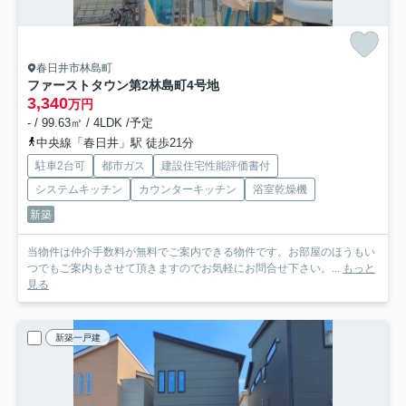
春日井市林島町
ファーストタウン第2林島町
4号地
3,340
万円
- / 99.63㎡ / 4LDK /予定
中央線「春日井」駅 徒歩21分
駐車2台可
都市ガス
建設住宅性能評価書付
システムキッチン
カウンターキッチン
浴室乾燥機
新築
当物件は仲介手数料が無料でご案内できる物件です。お部屋のほうもい
つでもご案内もさせて頂きますのでお気軽にお問合せ下さい。...
もっと
見る
新築一戸建