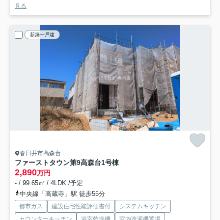
見る
新築一戸建
春日井市高森台
ファーストタウン第9高森台
1号棟
2,890
万円
- / 99.65㎡ / 4LDK /予定
中央線「高蔵寺」駅 徒歩55分
都市ガス
建設住宅性能評価書付
システムキッチン
カウンターキッチン
浴室乾燥機
室内洗濯機置場