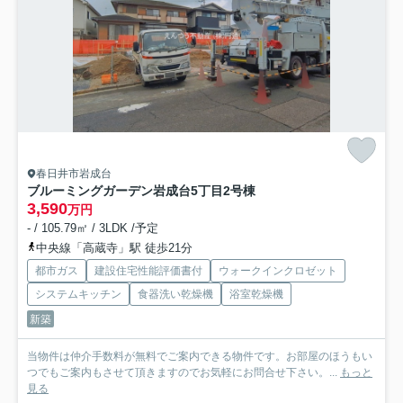
春日井市岩成台
ブルーミングガーデン岩成台5丁目
2号棟
3,590
万円
- / 105.79㎡ / 3LDK /予定
中央線「高蔵寺」駅 徒歩21分
都市ガス
建設住宅性能評価書付
ウォークインクロゼット
システムキッチン
食器洗い乾燥機
浴室乾燥機
新築
当物件は仲介手数料が無料でご案内できる物件です。お部屋のほうもい
つでもご案内もさせて頂きますのでお気軽にお問合せ下さい。...
もっと
見る