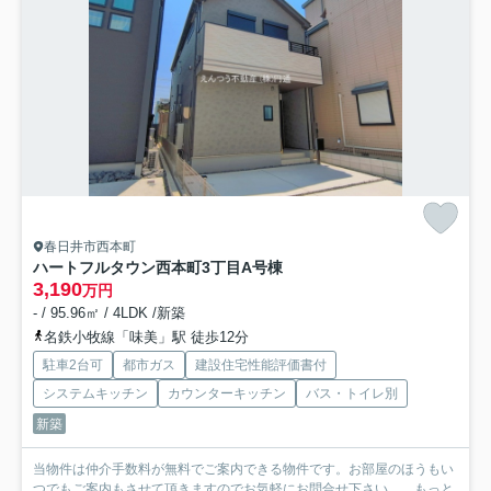
春日井市西本町
ハートフルタウン西本町3丁目
A号棟
3,190
万円
- / 95.96㎡ / 4LDK /新築
名鉄小牧線「味美」駅 徒歩12分
駐車2台可
都市ガス
建設住宅性能評価書付
システムキッチン
カウンターキッチン
バス・トイレ別
新築
当物件は仲介手数料が無料でご案内できる物件です。お部屋のほうもい
つでもご案内もさせて頂きますのでお気軽にお問合せ下さい。...
もっと