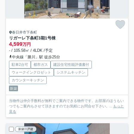
春日井市下条町
リガーレ下条町3期
1号棟
4,599
万円
- / 105.58㎡ / 4LDK /予定
中央線「勝川」駅 徒歩25分
駐車2台可
都市ガス
建設住宅性能評価書付
ウォークインクロゼット
システムキッチン
カウンターキッチン
新築
当物件は仲介手数料が無料でご案内できる物件です。お部屋のほうもい
つでもご案内もさせて頂きますのでお気軽にお問合せ下さい。...
もっと
見る
新築一戸建