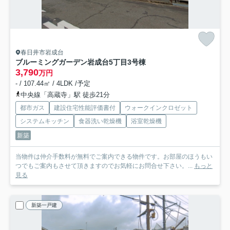
春日井市岩成台
ブルーミングガーデン岩成台5丁目
3号棟
3,790
万円
- / 107.44㎡ / 4LDK /予定
中央線「高蔵寺」駅 徒歩21分
都市ガス
建設住宅性能評価書付
ウォークインクロゼット
システムキッチン
食器洗い乾燥機
浴室乾燥機
新築
当物件は仲介手数料が無料でご案内できる物件です。お部屋のほうもい
つでもご案内もさせて頂きますのでお気軽にお問合せ下さい。...
もっと
見る
新築一戸建