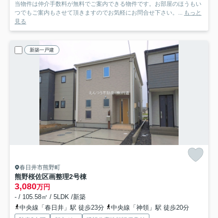
当物件は仲介手数料が無料でご案内できる物件です。お部屋のほうもい
つでもご案内もさせて頂きますのでお気軽にお問合せ下さい。...
もっと
見る
新築一戸建
春日井市熊野町
熊野桜佐区画整理
2号棟
3,080
万円
- / 105.58㎡ / 5LDK /新築
中央線「春日井」駅 徒歩23分
中央線「神領」駅 徒歩20分