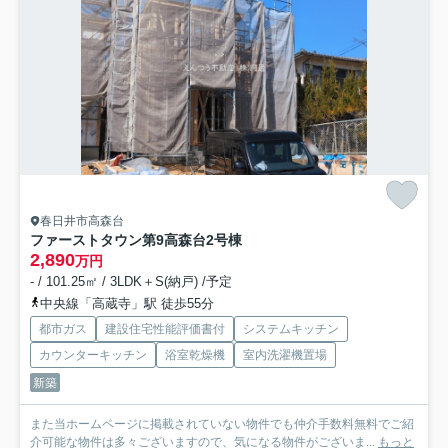
春日井市高森台
ファーストタウン第9高森台
2号棟
2,890
万円
- / 101.25㎡ / 3LDK＋S(納戸) /予定
中央線「高蔵寺」駅 徒歩55分
都市ガス
建設住宅性能評価書付
システムキッチン
カウンターキッチン
浴室乾燥機
室内洗濯機置場
新築
また当ホームページに掲載されていない物件でも仲介手数料無料でご紹
介可能な物件は多々ございますので、気になる物件がございま...
もっと