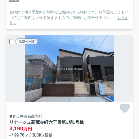
当物件は仲介手数料が無料でご案内できる物件です。お部屋のほうもい
つでもご案内もさせて頂きますのでお気軽にお問合せ下さい。...
もっと
見る
新築一戸建
春日井市高蔵寺町
リナージュ高蔵寺町六丁目第1期
1号棟
3,190
万円
- / 99.78㎡ / 3LDK /新築