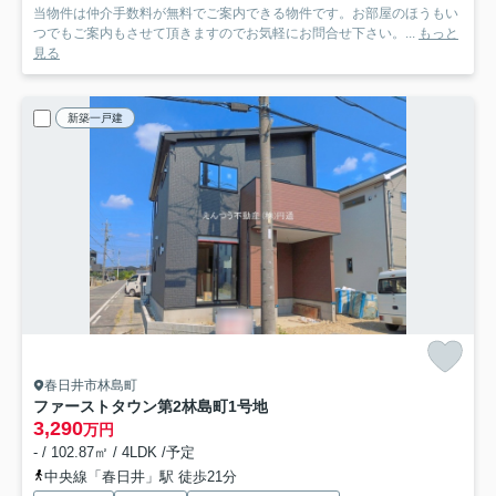
当物件は仲介手数料が無料でご案内できる物件です。お部屋のほうもい
つでもご案内もさせて頂きますのでお気軽にお問合せ下さい。...
もっと
見る
新築一戸建
春日井市林島町
ファーストタウン第2林島町
1号地
3,290
万円
- / 102.87㎡ / 4LDK /予定
中央線「春日井」駅 徒歩21分