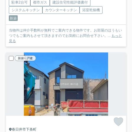
駐車2台可
都市ガス
建設住宅性能評価書付
システムキッチン
カウンターキッチン
浴室乾燥機
新築
当物件は仲介手数料が無料でご案内できる物件です。お部屋のほうもい
つでもご案内もさせて頂きますのでお気軽にお問合せ下さい。...
もっと
見る
新築一戸建
春日井市下条町