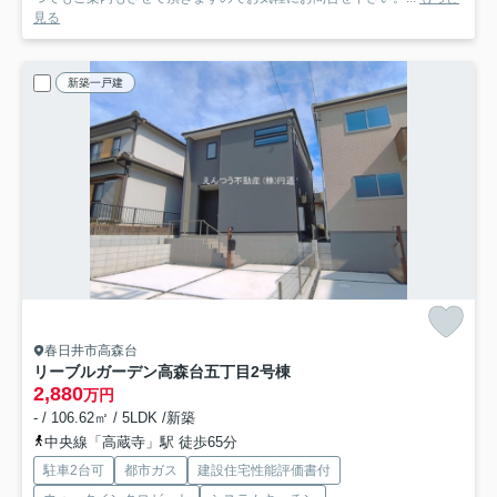
見る
新築一戸建
春日井市高森台
リーブルガーデン高森台五丁目
2号棟
2,880
万円
- / 106.62㎡ / 5LDK /新築
中央線「高蔵寺」駅 徒歩65分
駐車2台可
都市ガス
建設住宅性能評価書付