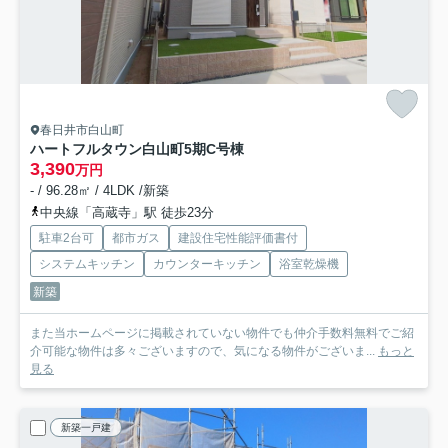
春日井市白山町
ハートフルタウン白山町5期
C号棟
3,390
万円
- / 96.28㎡ / 4LDK /新築
中央線「高蔵寺」駅 徒歩23分
駐車2台可
都市ガス
建設住宅性能評価書付
システムキッチン
カウンターキッチン
浴室乾燥機
新築
また当ホームページに掲載されていない物件でも仲介手数料無料でご紹
介可能な物件は多々ございますので、気になる物件がございま...
もっと
見る
新築一戸建