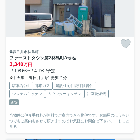
春日井市林島町
ファーストタウン第2林島町
3号地
3,340
万円
- / 108.66㎡ / 4LDK /予定
中央線「春日井」駅 徒歩21分
駐車2台可
都市ガス
建設住宅性能評価書付
システムキッチン
カウンターキッチン
浴室乾燥機
新築
当物件は仲介手数料が無料でご案内できる物件です。お部屋のほうもい
つでもご案内もさせて頂きますのでお気軽にお問合せ下さい。...
もっと
見る