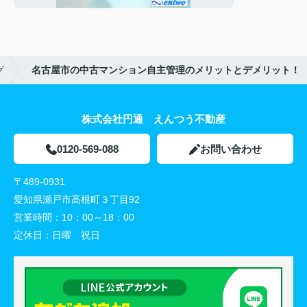
グ
名古屋市の中古マンション自主管理のメリットとデメリット！
株式会社円通 えんつう不動産
0120-569-088
お問い合わせ
〒489-0931
愛知県瀬戸市高根町３丁目92
営業時間：
10：00～18：00
定休日：
日曜 祝日