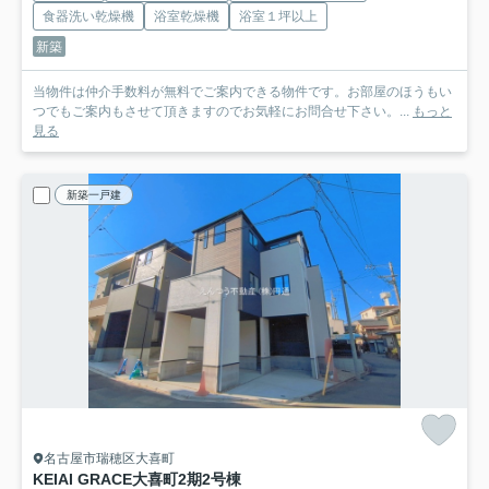
食器洗い乾燥機
浴室乾燥機
浴室１坪以上
新築
当物件は仲介手数料が無料でご案内できる物件です。お部屋のほうもい
つでもご案内もさせて頂きますのでお気軽にお問合せ下さい。...
もっと
見る
新築一戸建
名古屋市瑞穂区大喜町
KEIAI GRACE大喜町2期
2号棟