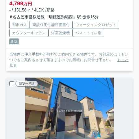
4,799
万円
- / 131.58㎡ / 4LDK /新築
名古屋市営桜通線「瑞穂運動場西」駅 徒歩13分
都市ガス
建設住宅性能評価書付
ウォークインクロゼット
カウンターキッチン
浴室乾燥機
バス・トイレ別
新築
当物件は仲介手数料が無料でご案内できる物件です。お部屋のほうもい
つでもご案内もさせて頂きますのでお気軽にお問合せ下さい。...
もっと
見る
新築一戸建