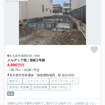
名古屋市瑞穂区西ノ割町
メルディア西ノ割町
2号棟
4,990
万円
- / 99.75㎡ / 4LDK /予定
名古屋市営桜通線「瑞穂運動場西」駅 徒歩16分
都市ガス
システムキッチン
カウンターキッチン
食器洗い乾燥機
浴室乾燥機
浴室１坪以上
新築
当物件は仲介手数料が無料でご案内できる物件です。お部屋のほうもい