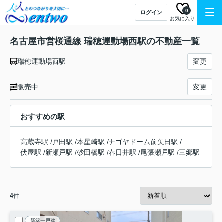
0
ログイン
お気に入り
名古屋市営桜通線 瑞穂運動場西駅の不動産一覧
瑞穂運動場西駅
変更
販売中
変更
おすすめの駅
高蔵寺駅
/
戸田駅
/
本星崎駅
/
ナゴヤドーム前矢田駅
/
伏屋駅
/
新瀬戸駅
/
砂田橋駅
/
春日井駅
/
尾張瀬戸駅
/
三郷駅
4
件
新築一戸建