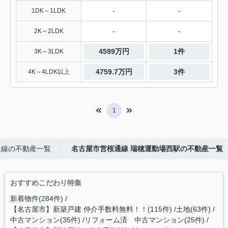
-
-
1DK～1LDK
-
-
2K～2LDK
4599万円
1件
3K～3LDK
4759.7万円
3件
4K～4LDK以上
1
通線の不動産一覧
名古屋市営桜通線 瑞穂運動場西駅の不動産一覧
おすすめこだわり特集
新着物件(284件)
【名古屋市】新築戸建 仲介手数料無料！！(115件)
土地(63件)
中古マンション(35件)
リフォーム済 中古マンション(25件)