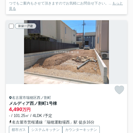
つでもご案内もさせて頂きますのでお気軽にお問合せ下さい。...
もっと
見る
新築一戸建
名古屋市瑞穂区西ノ割町
メルディア西ノ割町
1号棟
4,490
万円
- / 101.25㎡ / 4LDK /予定
名古屋市営桜通線「瑞穂運動場西」駅 徒歩16分
都市ガス
システムキッチン
カウンターキッチン