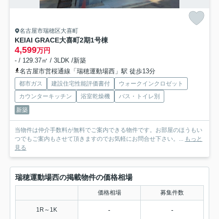
名古屋市瑞穂区大喜町
KEIAI GRACE大喜町2期
1号棟
4,599
万円
- / 129.37㎡ / 3LDK /新築
名古屋市営桜通線「瑞穂運動場西」駅 徒歩13分
都市ガス
建設住宅性能評価書付
ウォークインクロゼット
カウンターキッチン
浴室乾燥機
バス・トイレ別
新築
当物件は仲介手数料が無料でご案内できる物件です。お部屋のほうもい
つでもご案内もさせて頂きますのでお気軽にお問合せ下さい。...
もっと
見る
瑞穂運動場西の掲載物件の価格相場
価格相場
募集件数
-
-
1R～1K