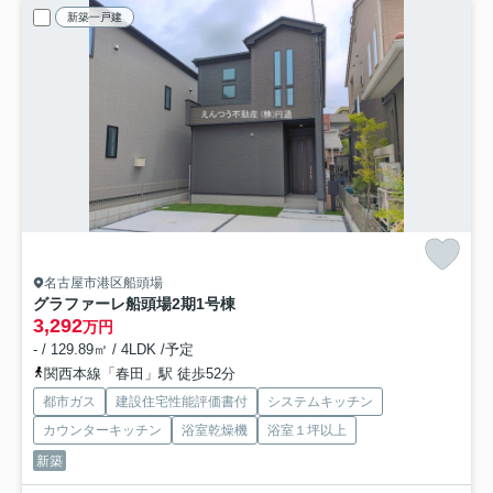
新築一戸建
名古屋市港区船頭場
グラファーレ船頭場2期
1号棟
3,292
万円
- / 129.89㎡ / 4LDK /予定
関西本線「春田」駅 徒歩52分
都市ガス
建設住宅性能評価書付
システムキッチン
カウンターキッチン
浴室乾燥機
浴室１坪以上
新築