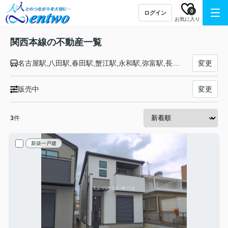
0
ログイン
お気に入り
関西本線の不動産一覧
名古屋駅,八田駅,春田駅,蟹江駅,永和駅,弥富駅,長島駅,桑名駅,朝日駅,富田駅,富田浜駅,四日市駅,南四日市駅,河原田駅,河曲駅,加佐登駅,井田川駅,亀山駅,関駅,加太駅,柘植駅,新堂駅,佐那具駅,伊賀上野駅,島ケ原駅,月ケ瀬口駅,大河原駅,笠置駅,加茂駅,木津駅,平城山駅,奈良駅,郡山駅,大和小泉駅,法隆寺駅,王寺駅,三郷駅,河内堅上駅,高井田駅,柏原駅,志紀駅,八尾駅,久宝寺駅,加美駅,平野駅,東部市場前駅,天王寺駅,新今宮駅,今宮駅,ＪＲ難波駅
変更
販売中
変更
3
件
新築一戸建