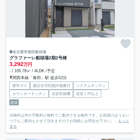
名古屋市港区船頭場
グラファーレ船頭場2期
2号棟
3,292
万円
- / 105.78㎡ / 4LDK /予定
関西本線「春田」駅 徒歩52分
都市ガス
建設住宅性能評価書付
システムキッチン
カウンターキッチン
浴室乾燥機
浴室１坪以上
新築
当物件は仲介手数料が無料でご案内できる物件です。お部屋のほうもい
つでもご案内もさせて頂きますのでお気軽にお問合せ下さい。...
もっと
見る