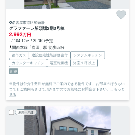
名古屋市港区船頭場
グラファーレ船頭場2期
3号棟
2,992
万円
- / 104.12㎡ / 3LDK /予定
関西本線「春田」駅 徒歩52分
都市ガス
建設住宅性能評価書付
システムキッチン
カウンターキッチン
浴室乾燥機
浴室１坪以上
新築
当物件は仲介手数料が無料でご案内できる物件です。お部屋のほうもい
つでもご案内もさせて頂きますのでお気軽にお問合せ下さい。...
もっと
見る
新築一戸建