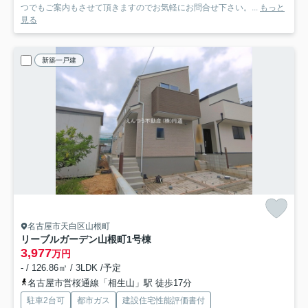
つでもご案内もさせて頂きますのでお気軽にお問合せ下さい。...
もっと
見る
新築一戸建
名古屋市天白区山根町
リーブルガーデン山根町
1号棟
3,977
万円
- / 126.86㎡ / 3LDK /予定
名古屋市営桜通線「相生山」駅 徒歩17分
駐車2台可
都市ガス
建設住宅性能評価書付