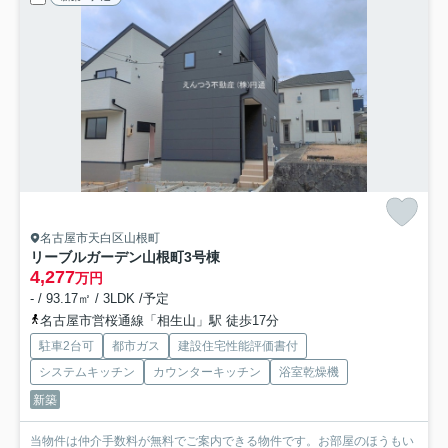
名古屋市天白区山根町
リーブルガーデン山根町
3号棟
4,277
万円
- / 93.17㎡ / 3LDK /予定
名古屋市営桜通線「相生山」駅 徒歩17分
駐車2台可
都市ガス
建設住宅性能評価書付
システムキッチン
カウンターキッチン
浴室乾燥機
新築
当物件は仲介手数料が無料でご案内できる物件です。お部屋のほうもい