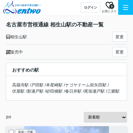
0
ログイン
お気に入り
名古屋市営桜通線 相生山駅の不動産一覧
相生山駅
変更
販売中
変更
おすすめの駅
高蔵寺駅
/
戸田駅
/
本星崎駅
/
ナゴヤドーム前矢田駅
/
伏屋駅
/
新瀬戸駅
/
砂田橋駅
/
春日井駅
/
尾張瀬戸駅
/
三郷駅
2
件
新築一戸建