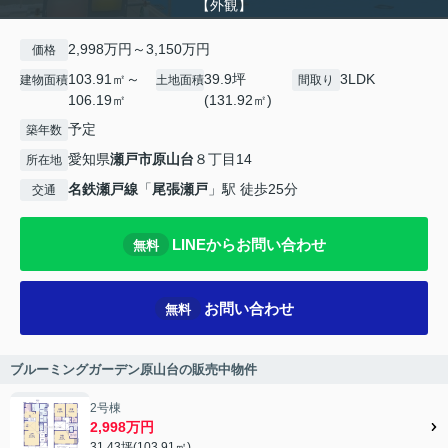
【外観】
2,998万円～3,150万円
価格
103.91㎡～
39.9坪
3LDK
建物面積
土地面積
間取り
106.19㎡
(131.92㎡)
予定
築年数
愛知県
瀬戸市
原山台
８丁目14
所在地
名鉄瀬戸線
「
尾張瀬戸
」駅 徒歩25分
交通
LINEからお問い合わせ
無料
お問い合わせ
無料
ブルーミングガーデン原山台の販売中物件
2号棟
2,998万円
31.43坪(103.91㎡)