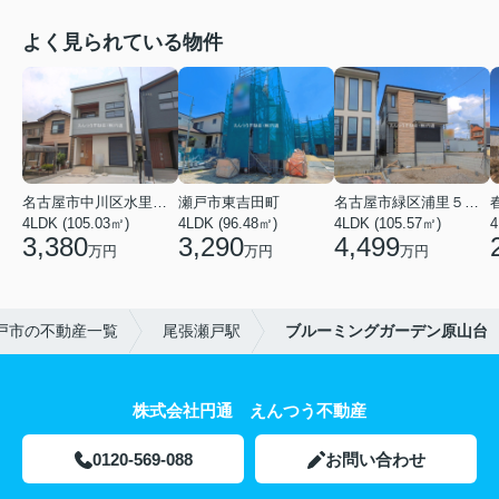
よく見られている物件
名古屋市中川区水里５丁目
瀬戸市東吉田町
名古屋市緑区浦里５丁目
4LDK (105.03㎡)
4LDK (96.48㎡)
4LDK (105.57㎡)
4
3,380
3,290
4,499
万円
万円
万円
戸市の不動産一覧
尾張瀬戸駅
ブルーミングガーデン原山台
株式会社円通 えんつう不動産
0120-569-088
お問い合わせ