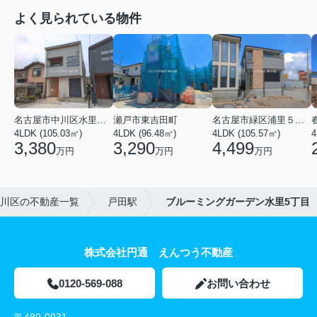
よく見られている物件
名古屋市中川区水里５丁目
瀬戸市東吉田町
名古屋市緑区浦里５丁目
4LDK (105.03㎡)
4LDK (96.48㎡)
4LDK (105.57㎡)
4
3,380
3,290
4,499
万円
万円
万円
川区の不動産一覧
戸田駅
ブルーミングガーデン水里5丁目
株式会社円通 えんつう不動産
0120-569-088
お問い合わせ