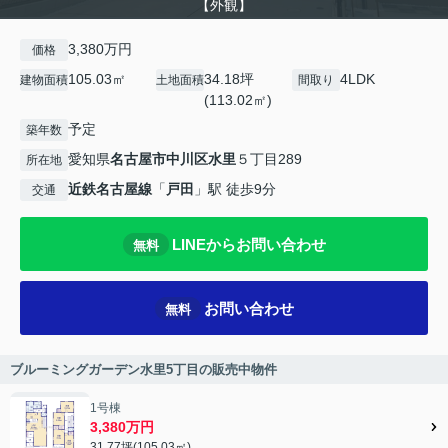
【外観】
3,380万円
価格
105.03㎡
34.18坪
4LDK
建物面積
土地面積
間取り
(113.02㎡)
予定
築年数
愛知県
名古屋市中川区
水里
５丁目289
所在地
近鉄名古屋線
「
戸田
」駅 徒歩9分
交通
LINEからお問い合わせ
無料
お問い合わせ
無料
ブルーミングガーデン水里5丁目の販売中物件
1号棟
3,380万円
31.77坪(105.03㎡)