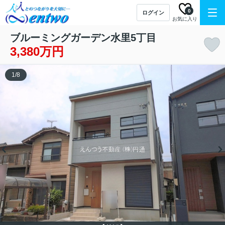
0
ログイン
お気に入り
ブルーミングガーデン水里5丁目
3,380万円
1
/
8