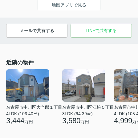
地図アプリで見る
メールで共有する
LINEで共有する
近隣の物件
名古屋市中川区大当郎１丁目
名古屋市中川区江松５丁目
名古屋市中
4LDK (106.40㎡)
3LDK (94.39㎡)
4LDK (105.
3,444
3,580
4,999
万円
万円
万