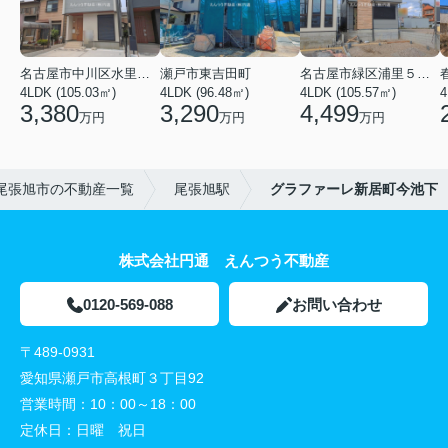
名古屋市中川区水里５丁目
瀬戸市東吉田町
名古屋市緑区浦里５丁目
4LDK (105.03㎡)
4LDK (96.48㎡)
4LDK (105.57㎡)
4
3,380
3,290
4,499
万円
万円
万円
尾張旭市の不動産一覧
尾張旭駅
グラファーレ新居町今池下
株式会社円通 えんつう不動産
0120-569-088
お問い合わせ
〒489-0931
愛知県瀬戸市高根町３丁目92
営業時間：
10：00～18：00
定休日：
日曜 祝日