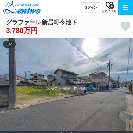
0
ログイン
お気に入り
グラファーレ新居町今池下
3,780万円
1
/
2