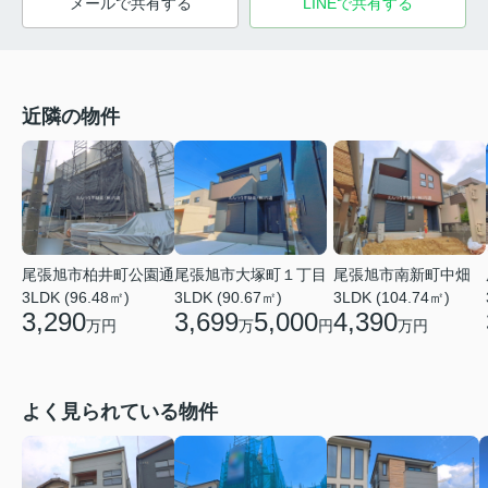
メールで共有する
LINEで共有する
近隣の物件
尾張旭市柏井町公園通
尾張旭市大塚町１丁目
尾張旭市南新町中畑
3LDK (96.48㎡)
3LDK (90.67㎡)
3LDK (104.74㎡)
3,290
3,699
5,000
4,390
万円
万
円
万円
よく見られている物件