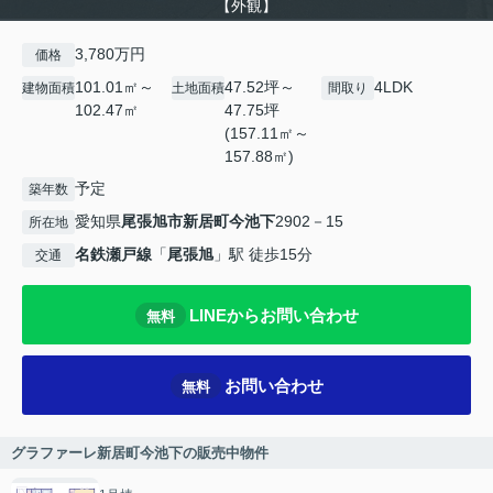
【外観】
3,780万円
価格
101.01㎡～
47.52坪～
4LDK
建物面積
土地面積
間取り
102.47㎡
47.75坪
(157.11㎡～
157.88㎡)
予定
築年数
愛知県
尾張旭市
新居町今池下
2902－15
所在地
名鉄瀬戸線
「
尾張旭
」駅 徒歩15分
交通
LINEからお問い合わせ
無料
お問い合わせ
無料
グラファーレ新居町今池下の販売中物件