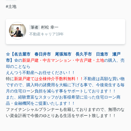
#土地
村松 幸一
筆者
不動産キャリア19年
☆【名古屋市 春日井市 尾張旭市 長久手市 日進市 瀬戸
市】☆
の
新築戸建・中古マンション・中古戸建・土地
の購入、売
却のことなら
えんつう不動産へお任せください！！
特に
新築戸建ては全棟仲介手数料無料！！
不動産は高額な買い物
ですので、購入時の諸費用を大幅に下げる事で、今後発生する毎
月の住宅ロー
ン
負担を減らす事をサポートしております！！
また、経験豊富なスタッフがお客様希望に沿った住宅ローン商
品・金融機関をご提案いたします！！
ファイナンシャルプランナーも在籍しておりますので、無理のな
い資金計画で今後のゆとりある生活をサポート致します！！