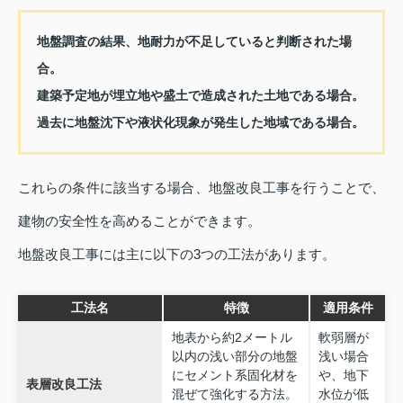
地盤調査の結果、地耐力が不足していると判断された場
合。
建築予定地が埋立地や盛土で造成された土地である場合。
過去に地盤沈下や液状化現象が発生した地域である場合。
これらの条件に該当する場合、地盤改良工事を行うことで、
建物の安全性を高めることができます。
地盤改良工事には主に以下の3つの工法があります。
工法名
特徴
適用条件
地表から約2メートル
軟弱層が
以内の浅い部分の地盤
浅い場合
にセメント系固化材を
や、地下
表層改良工法
混ぜて強化する方法。
水位が低