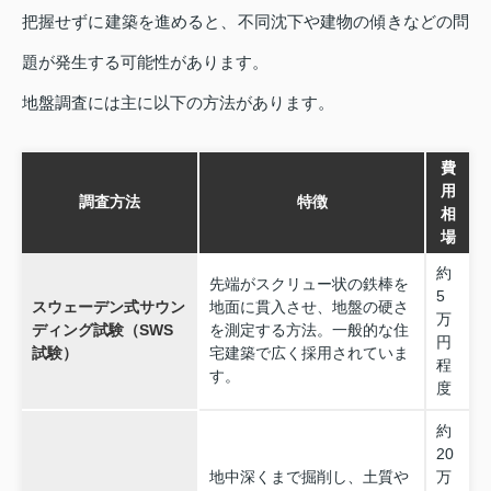
把握せずに建築を進めると、不同沈下や建物の傾きなどの問
題が発生する可能性があります。
地盤調査には主に以下の方法があります。
費
用
調査方法
特徴
相
場
約
先端がスクリュー状の鉄棒を
5
スウェーデン式サウン
地面に貫入させ、地盤の硬さ
万
ディング試験（SWS
を測定する方法。一般的な住
円
試験）
宅建築で広く採用されていま
程
す。
度
約
20
地中深くまで掘削し、土質や
万