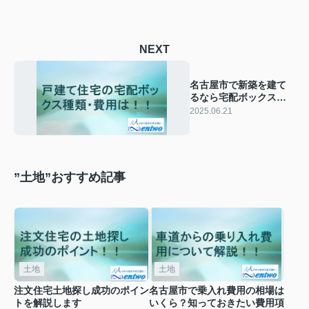
NEXT
名古屋市で新築を建て
るなら宅配ボックスは
必要？おすすめの種類
2025.06.21
と費用も紹介
”土地”おすすめ記事
土地
土地
注文住宅土地探し成功のポイン
名古屋市で乗入れ費用の相場は
トを解説します
いくら？知っておきたい費用項