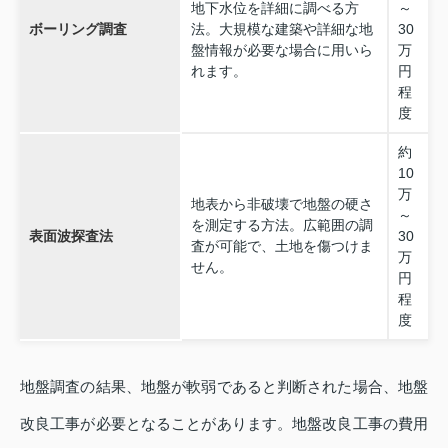
地下水位を詳細に調べる方
～
ボーリング調査
法。大規模な建築や詳細な地
30
盤情報が必要な場合に用いら
万
れます。
円
程
度
約
10
万
地表から非破壊で地盤の硬さ
～
を測定する方法。広範囲の調
表面波探査法
30
査が可能で、土地を傷つけま
万
せん。
円
程
度
地盤調査の結果、地盤が軟弱であると判断された場合、地盤
改良工事が必要となることがあります。地盤改良工事の費用