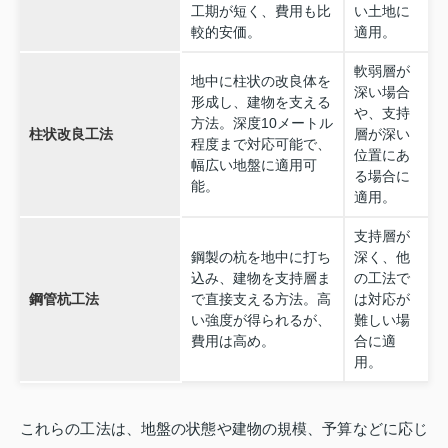
工期が短く、費用も比
い土地に
較的安価。
適用。
軟弱層が
地中に柱状の改良体を
深い場合
形成し、建物を支える
や、支持
方法。深度10メートル
柱状改良工法
層が深い
程度まで対応可能で、
位置にあ
幅広い地盤に適用可
る場合に
能。
適用。
支持層が
鋼製の杭を地中に打ち
深く、他
込み、建物を支持層ま
の工法で
鋼管杭工法
で直接支える方法。高
は対応が
い強度が得られるが、
難しい場
費用は高め。
合に適
用。
これらの工法は、地盤の状態や建物の規模、予算などに応じ