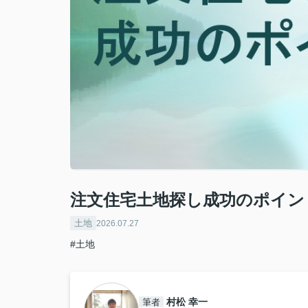
注文住宅土地探し成功のポイン
土地
2026.07.27
#土地
村松 幸一
筆者