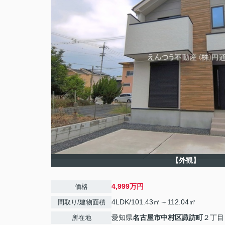
【外観】
4,999万円
価格
4LDK/101.43㎡～112.04㎡
間取り/建物面積
愛知県
名古屋市中村区
諏訪町
２丁目
所在地