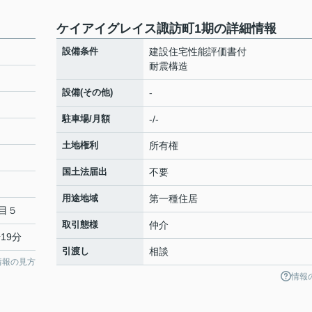
ケイアイグレイス諏訪町1期の詳細情報
設備条件
建設住宅性能評価書付
耐震構造
設備(その他)
-
駐車場/月額
-/-
土地権利
所有権
国土法届出
不要
用途地域
第一種住居
目５
取引態様
仲介
19分
引渡し
相談
情報の見方
情報