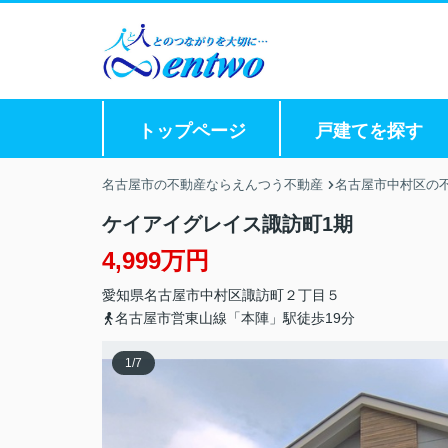
トップページ
戸建てを探す
名古屋市の不動産ならえんつう不動産
名古屋市中村区の
ケイアイグレイス諏訪町1期
4,999万円
愛知県
名古屋市中村区
諏訪町
２丁目５
名古屋市営東山線「本陣」駅徒歩19分
1
/
7