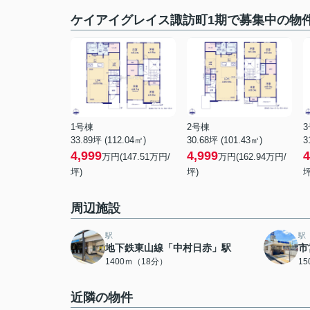
ケイアイグレイス諏訪町1期で募集中の物
1号棟
2号棟
33.89坪 (112.04㎡)
30.68坪 (101.43㎡)
3
4,999
4,999
4
万円(147.51万円/
万円(162.94万円/
坪)
坪)
坪
周辺施設
駅
駅
地下鉄東山線「中村日赤」駅
市
1400ｍ（18分）
1
近隣の物件