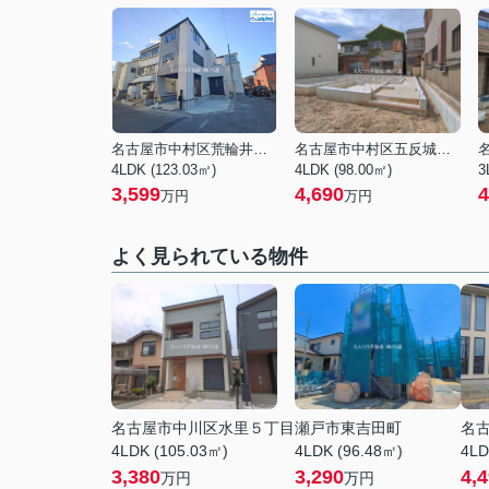
名古屋市中村区荒輪井町２丁目
名古屋市中村区五反城町６丁目
4LDK (123.03㎡)
4LDK (98.00㎡)
3
3,599
4,690
4
万円
万円
よく見られている物件
名古屋市中川区水里５丁目
瀬戸市東吉田町
名
4LDK (105.03㎡)
4LDK (96.48㎡)
4LD
3,380
3,290
4,
万円
万円