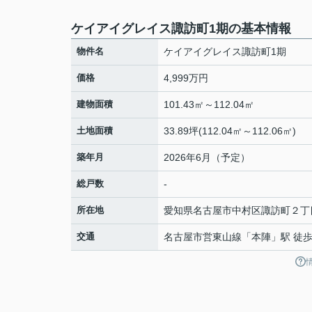
ケイアイグレイス諏訪町1期の基本情報
物件名
ケイアイグレイス諏訪町1期
価格
4,999万円
建物面積
101.43㎡～112.04㎡
土地面積
33.89坪(112.04㎡～112.06㎡)
築年月
2026年6月（予定）
総戸数
-
所在地
愛知県
名古屋市中村区
諏訪町
２丁
交通
名古屋市営東山線
「
本陣
」駅 徒歩