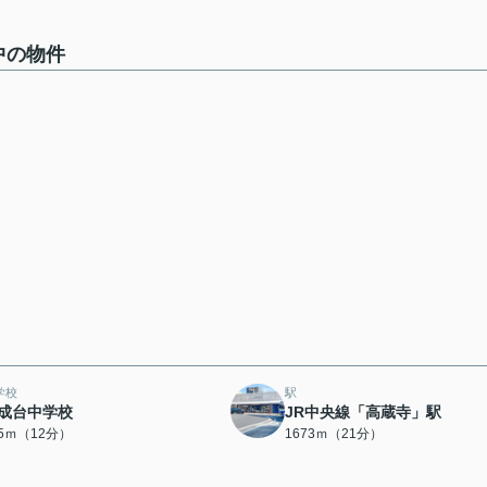
中の物件
学校
駅
成台中学校
JR中央線「高蔵寺」駅
15ｍ（12分）
1673ｍ（21分）