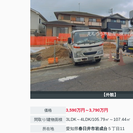
【外観】
3,590万円～3,790万円
価格
3LDK～4LDK/105.79㎡～107.44㎡
間取り/建物面積
愛知県
春日井市
岩成台
５丁目11
所在地