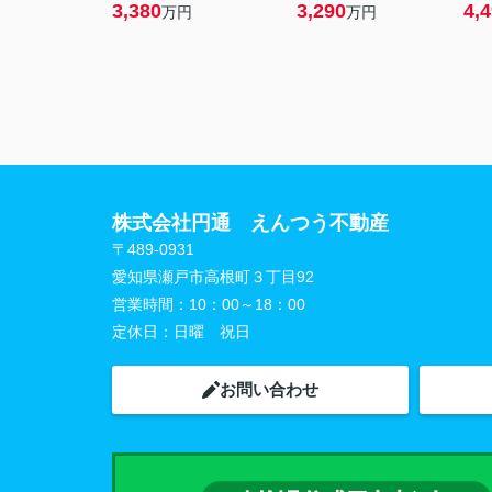
3,380
3,290
4,
万円
万円
株式会社円通 えんつう不動産
〒489-0931
愛知県瀬戸市高根町３丁目92
営業時間：
10：00～18：00
定休日：
日曜 祝日
お問い合わせ