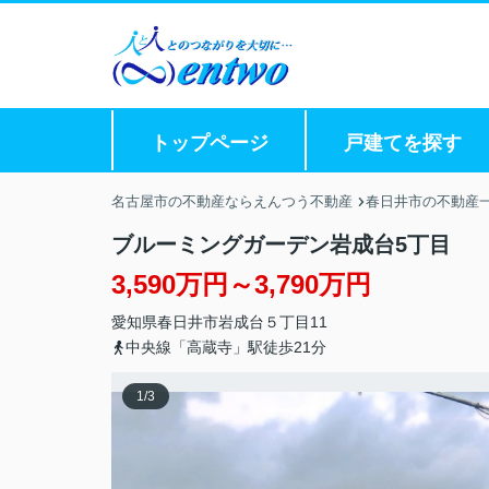
トップページ
戸建てを探す
名古屋市の不動産ならえんつう不動産
春日井市の不動産
ブルーミングガーデン岩成台5丁目
3,590万円～3,790万円
愛知県
春日井市
岩成台
５丁目11
中央線「高蔵寺」駅徒歩21分
1
/
3