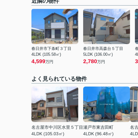
近隣の物件
春日井市下条町３丁目
春日井市高森台５丁目
4LDK (105.58㎡)
5LDK (106.00㎡)
4
4,599
2,780
3
万円
万円
よく見られている物件
名古屋市中川区水里５丁目
瀬戸市東吉田町
名
4LDK (105.03㎡)
4LDK (96.48㎡)
4LD