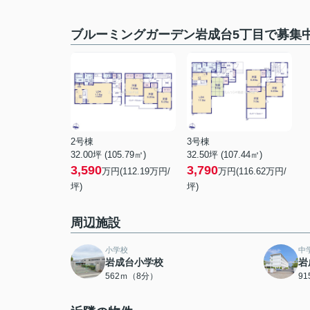
ブルーミングガーデン岩成台5丁目で募集
2号棟
3号棟
32.00坪 (105.79㎡)
32.50坪 (107.44㎡)
3,590
3,790
万円(112.19万円/
万円(116.62万円/
坪)
坪)
周辺施設
小学校
中
岩成台小学校
岩
562ｍ（8分）
9