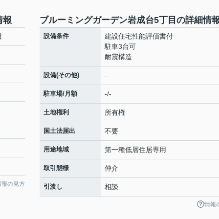
情報
ブルーミングガーデン岩成台5丁目の詳細情
目
設備条件
建設住宅性能評価書付
駐車3台可
耐震構造
設備(その他)
-
駐車場/月額
-/-
土地権利
所有権
国土法届出
不要
用途地域
第一種低層住居専用
取引態様
仲介
情報の見方
引渡し
相談
情報