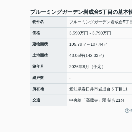
ブルーミングガーデン岩成台5丁目の基本
物件名
ブルーミングガーデン岩成台5丁
価格
3,590万円～3,790万円
建物面積
105.79㎡～107.44㎡
土地面積
43.05坪(142.33㎡)
築年月
2026年8月（予定）
総戸数
-
所在地
愛知県
春日井市
岩成台
５丁目11
交通
中央線
「
高蔵寺
」駅 徒歩21分