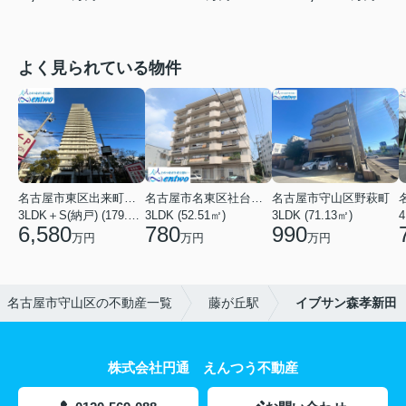
よく見られている物件
名古屋市東区出来町２丁目
名古屋市名東区社台３丁目
名古屋市守山区野萩町
3LDK＋S(納戸) (179.54㎡)
3LDK (52.51㎡)
3LDK (71.13㎡)
4
6,580
780
990
万円
万円
万円
名古屋市守山区の不動産一覧
藤が丘駅
イブサン森孝新田
株式会社円通 えんつう不動産