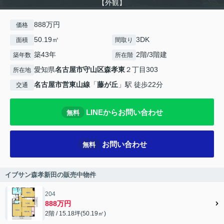
【外観】
888万円
価格
50.19㎡
3DK
面積
間取り
築43年
2階/3階建
築年数
所在階
愛知県
名古屋市守山区
森孝東
２丁目303
所在地
名古屋市営東山線
「
藤が丘
」駅 徒歩22分
交通
LINEからお問い合わせ
無料
お問い合わせ
無料
イブサン森孝新田の販売中物件
204
888万円
2階 / 15.18坪(50.19㎡)