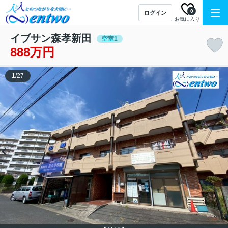
0
ログイン
お気に入り
イブサン森孝新田
空室1
888万円
1
/
27