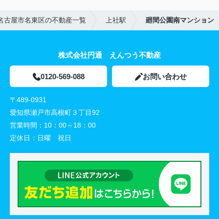
名古屋市名東区の不動産一覧
上社駅
廻間公園南マンション
株式会社円通 えんつう不動産
0120-569-088
お問い合わせ
〒489-0931
愛知県瀬戸市高根町３丁目92
営業時間：
10：00～18：00
定休日：
日曜 祝日