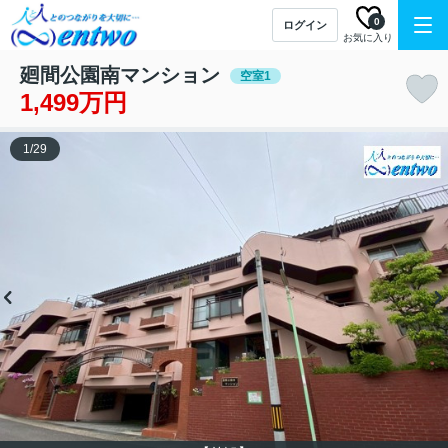
0
ログイン
お気に入り
廻間公園南マンション
空室1
1,499万円
1
/
29