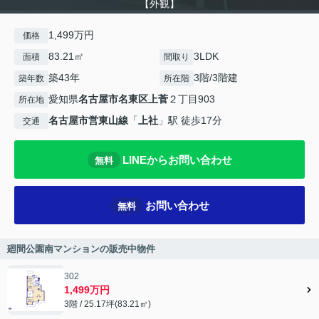
【外観】
1,499万円
価格
83.21㎡
3LDK
面積
間取り
築43年
3階/3階建
築年数
所在階
愛知県
名古屋市名東区
上菅
２丁目903
所在地
名古屋市営東山線
「
上社
」駅 徒歩17分
交通
LINEからお問い合わせ
無料
お問い合わせ
無料
廻間公園南マンションの販売中物件
302
1,499万円
3階 / 25.17坪(83.21㎡)