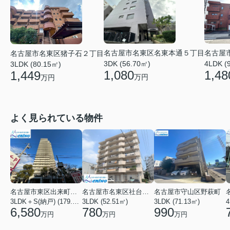
名古屋市名東区名東本通５丁目
名古屋
名古屋市名東区猪子石２丁目
3DK (56.70㎡)
4LDK (
3LDK (80.15㎡)
1,080
1,48
1,449
万円
万円
よく見られている物件
名古屋市東区出来町２丁目
名古屋市名東区社台３丁目
名古屋市守山区野萩町
3LDK＋S(納戸) (179.54㎡)
3LDK (52.51㎡)
3LDK (71.13㎡)
4
6,580
780
990
万円
万円
万円