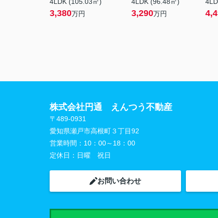
4LDK (105.03㎡)
4LDK (96.48㎡)
4LD
3,380
3,290
4,
万円
万円
株式会社円通 えんつう不動産
〒489-0931
愛知県瀬戸市高根町３丁目92
営業時間：
10：00～18：00
定休日：
日曜 祝日
お問い合わせ