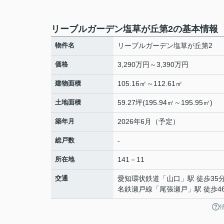
リーブルガーデン塩草が丘第2の基本情報
物件名
リーブルガーデン塩草が丘第2
価格
3,290万円～3,390万円
建物面積
105.16㎡～112.61㎡
土地面積
59.27坪(195.94㎡～195.95㎡)
築年月
2026年6月（予定）
総戸数
-
所在地
141－11
交通
愛知環状鉄道
「
山口
」駅 徒歩35
名鉄瀬戸線
「
尾張瀬戸
」駅 徒歩4