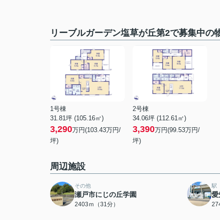
リーブルガーデン塩草が丘第2で募集中の
1号棟
2号棟
31.81坪 (105.16㎡)
34.06坪 (112.61㎡)
3,290
3,390
万円(103.43万円/
万円(99.53万円/
坪)
坪)
周辺施設
その他
駅
瀬戸市にじの丘学園
愛
2403ｍ（31分）
2