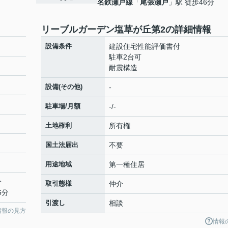
名鉄瀬戸線
「
尾張瀬戸
」駅 徒歩46分
リーブルガーデン塩草が丘第2の詳細情報
設備条件
建設住宅性能評価書付
駐車2台可
耐震構造
設備(その他)
-
駐車場/月額
-/-
土地権利
所有権
国土法届出
不要
用途地域
第一種住居
分
取引態様
仲介
6分
引渡し
相談
情報の見方
情報