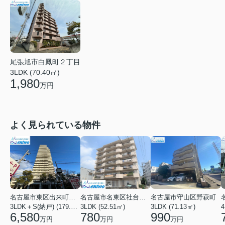
尾張旭市白鳳町２丁目
3LDK (70.40㎡)
1,980
万円
よく見られている物件
名古屋市東区出来町２丁目
名古屋市名東区社台３丁目
名古屋市守山区野萩町
3LDK＋S(納戸) (179.54㎡)
3LDK (52.51㎡)
3LDK (71.13㎡)
4
6,580
780
990
万円
万円
万円