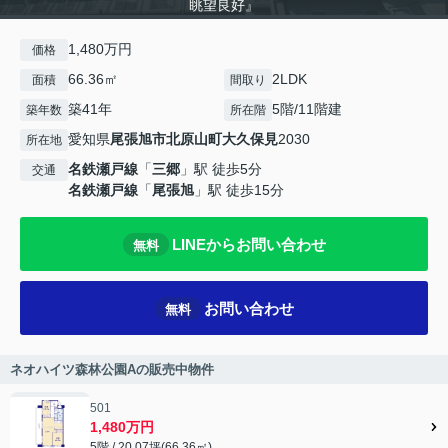
眺望良好』
1,480万円
価格
66.36㎡
2LDK
面積
間取り
築41年
5階/11階建
築年数
所在階
愛知県
尾張旭市
北原山町大久保見
2030
所在地
名鉄瀬戸線
「
三郷
」駅 徒歩5分
交通
名鉄瀬戸線
「
尾張旭
」駅 徒歩15分
LINEからお問い合わせ
無料
お問い合わせ
無料
ネオハイツ森林公園Aの販売中物件
501
1,480万円
5階 / 20.07坪(66.36㎡)