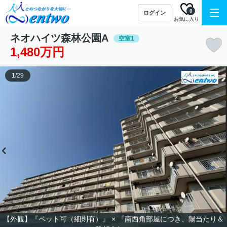
0
ログイン
お気に入り
ネオハイツ森林公園A
空室1
1,480万円
1
/
29
【外観】『ペット可（細則有）』 × 『南西角部屋につき、陽当たり＆