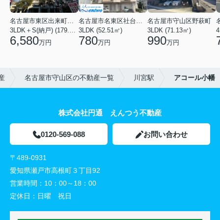
名古屋市東区出来町２丁目
名古屋市名東区社台３丁目
名古屋市守山区野萩町
3LDK＋S(納戸) (179.54㎡)
3LDK (52.51㎡)
3LDK (71.13㎡)
4
6,580
780
990
万円
万円
万円
産
名古屋市守山区の不動産一覧
川宮駅
アコール小幡
株式会社円通 えんつう不動産
0120-569-088
お問い合わせ
〒489-0931
愛知県瀬戸市高根町３丁目92
営業時間：
10：00～18：00
定休日：
日曜 祝日