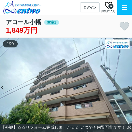
0
ログイン
お気に入り
アコール小幡
空室1
1,849万円
1
/
29
【外観】☆☆リフォーム完成しました☆☆ いつでも内覧可能です！ お