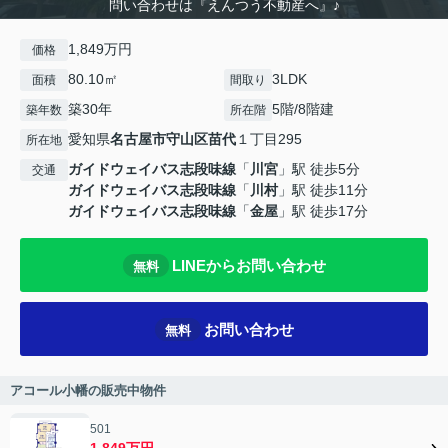
問い合わせは『えんつう不動産へ』♪
1,849万円
価格
80.10㎡
3LDK
面積
間取り
築30年
5階/8階建
築年数
所在階
愛知県
名古屋市守山区
苗代
１丁目295
所在地
ガイドウェイバス志段味線
「
川宮
」駅 徒歩5分
交通
ガイドウェイバス志段味線
「
川村
」駅 徒歩11分
ガイドウェイバス志段味線
「
金屋
」駅 徒歩17分
LINEからお問い合わせ
無料
お問い合わせ
無料
アコール小幡の販売中物件
501
1,849万円