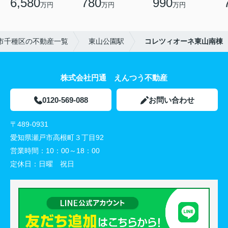
6,580
780
990
万円
万円
万円
市千種区の不動産一覧
東山公園駅
コレツィオーネ東山南棟
株式会社円通 えんつう不動産
0120-569-088
お問い合わせ
〒489-0931
愛知県瀬戸市高根町３丁目92
営業時間：
10：00～18：00
定休日：
日曜 祝日