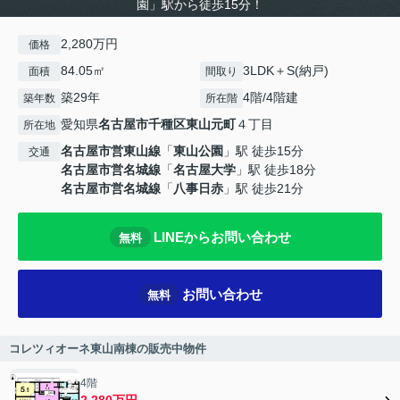
園」駅から徒歩15分！
2,280万円
価格
84.05㎡
3LDK＋S(納戸)
面積
間取り
築29年
4階/4階建
築年数
所在階
愛知県
名古屋市千種区
東山元町
４丁目
所在地
名古屋市営東山線
「
東山公園
」駅 徒歩15分
交通
名古屋市営名城線
「
名古屋大学
」駅 徒歩18分
名古屋市営名城線
「
八事日赤
」駅 徒歩21分
LINEからお問い合わせ
無料
お問い合わせ
無料
コレツィオーネ東山南棟の販売中物件
4階
2,280万円