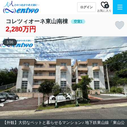
0
ログイン
お気に入り
コレツィオーネ東山南棟
空室1
2,280万円
1
/
36
【外観】大切なペットと暮らせるマンション♪ 地下鉄東山線「東山公