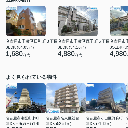
名古屋市千種区日和町３丁目
名古屋市千種区鹿子町５丁目
名古屋市
3LDK (84.89㎡)
3LDK (94.16㎡)
3SLDK (9
1,680
4,880
4,980
万円
万円
よく見られている物件
名古屋市東区出来町２丁目
名古屋市名東区社台３丁目
名古屋市守山区野萩町
3LDK＋S(納戸) (179.54㎡)
3LDK (52.51㎡)
3LDK (71.13㎡)
4