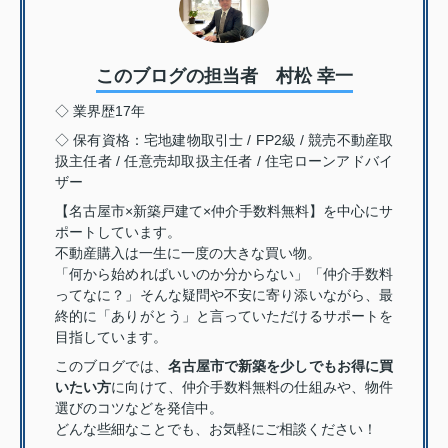
このブログの担当者 村松 幸一
◇ 業界歴17年
◇ 保有資格：宅地建物取引士 / FP2級 / 競売不動産取
扱主任者 / 任意売却取扱主任者 / 住宅ローンアドバイ
ザー
【名古屋市×新築戸建て×仲介手数料無料】を中心にサ
ポートしています。
不動産購入は一生に一度の大きな買い物。
「何から始めればいいのか分からない」「仲介手数料
ってなに？」そんな疑問や不安に寄り添いながら、最
終的に「ありがとう」と言っていただけるサポートを
目指しています。
このブログでは、
名古屋市で新築を少しでもお得に買
いたい方
に向けて、仲介手数料無料の仕組みや、物件
選びのコツなどを発信中。
どんな些細なことでも、お気軽にご相談ください！