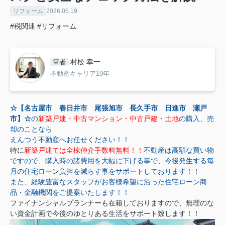
リフォーム
2026.05.19
#税関連
#リフォーム
村松 幸一
筆者
不動産キャリア19年
☆【名古屋市 春日井市 尾張旭市 長久手市 日進市 瀬戸
市】☆
の
新築戸建・中古マンション・中古戸建・土地
の購入、売
却のことなら
えんつう不動産へお任せください！！
特に
新築戸建ては全棟仲介手数料無料！！
不動産は高額な買い物
ですので、購入時の諸費用を大幅に下げる事で、今後発生する毎
月の住宅ロー
ン
負担を減らす事をサポートしております！！
また、経験豊富なスタッフがお客様希望に沿った住宅ローン商
品・金融機関をご提案いたします！！
ファイナンシャルプランナーも在籍しておりますので、無理のな
い資金計画で今後のゆとりある生活をサポート致します！！