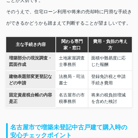
ことが大切です。
そのうえで、住宅ローン利用や将来の売却時に円滑な手続き
ができるかどうかも踏まえて判断することが望ましいです。
関わる専門
費用・負担の考え
主な手続き内容
家・窓口
方
増築部分の現況調査・
土地家屋調査
面積や難易度に応
図面作成
士事務所
じた報酬
建物表題部変更登記な
法務局・司法
登録免許税と申請
どの申請
書士
手続き費用
固定資産税台帳の内容
名古屋市の市
将来の税負担増減
是正
税事務所
を含めた検討
名古屋市で増築未登記中古戸建て購入時の
安心チェックポイント