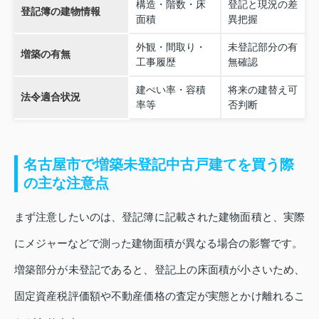
構造・階数・床
登記と現況の差
登記簿の建物情報
面積
異把握
外観・間取り・
未登記部分の有
増築の有無
工事履歴
無確認
建ぺい率・容積
将来の建替え可
法令適合状況
率等
否判断
名古屋市で増築未登記中古戸建てを買う際
の主な注意点
まず注意したいのは、登記簿に記載された建物面積と、実際
にメジャーなどで測った建物面積が異なる場合の影響です。
増築部分が未登記であると、登記上の床面積が小さいため、
固定資産税評価額や不動産価格の査定が実態とかけ離れるこ