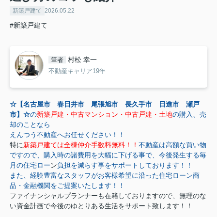
新築戸建て
2026.05.22
#新築戸建て
村松 幸一
筆者
不動産キャリア19年
☆【名古屋市 春日井市 尾張旭市 長久手市 日進市 瀬戸
市】☆
の
新築戸建・中古マンション・中古戸建・土地
の購入、売
却のことなら
えんつう不動産へお任せください！！
特に
新築戸建ては全棟仲介手数料無料！！
不動産は高額な買い物
ですので、購入時の諸費用を大幅に下げる事で、今後発生する毎
月の住宅ロー
ン
負担を減らす事をサポートしております！！
また、経験豊富なスタッフがお客様希望に沿った住宅ローン商
品・金融機関をご提案いたします！！
ファイナンシャルプランナーも在籍しておりますので、無理のな
い資金計画で今後のゆとりある生活をサポート致します！！