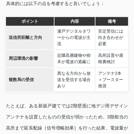
具体的には以下の点を考慮すると良いでしょう：
ポイント
内容
備考
瀬戸デジタルタワ
安定受信には
送信所距離と方向
ーからの電波が主
向き合わせが
流
必要
近隣高層建物や樹
高所設置や屋
周辺環境の影響
木が電波の遮蔽に
根裏検討
異なる方向から放
アンテナ2本
複数局の受信
送を受信する場合
＋ブースター
あり
推奨
たとえば、ある新築戸建てでは2階壁面に地デジ用デザイン
アンテナを設置したものの受信が弱かったため、3階相当の
高所まで延長配線［信号増幅効果］を行った結果、電波量が