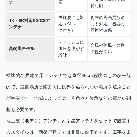
ナ
応
聴可能
左旋波にも対
将来の高画質放送
4K・8K対応BS/CSア
応（SHマー
にも対応、機器の
ンテナ
ク付き）
互換性確保
ディッシュに
台風や強風への耐
高耐風モデル
風圧を逃がす
久性が高い
設計
標準的な戸建て用アンテナでは直径45cm程度のものが一般
的で、設置場所は南方向に視界を遮られない場所を選ぶこと
が重要です。地域によっては、仰角や方位角などの細かい調
整も必要です。
地上波（地デジ）アンテナと衛星アンテナをセットで設置す
るスタイルは、新築戸建てでは非常に効率的です。工事をま