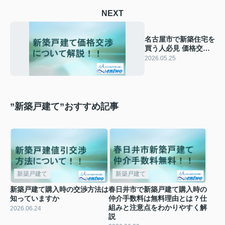
NEXT
名古屋市で新築住宅を
買う人必見 価格交渉
のコツを初心者向けに
2026.05.25
紹介
”新築戸建て”おすすめ記事
新築戸建て
新築戸建て
新築戸建て購入時の交渉方法は
春日井市で新築戸建て購入時の
知っていますか
仲介手数料は無料理由とは？仕
組みと注意点をわかりやすく解
2026.06.24
説