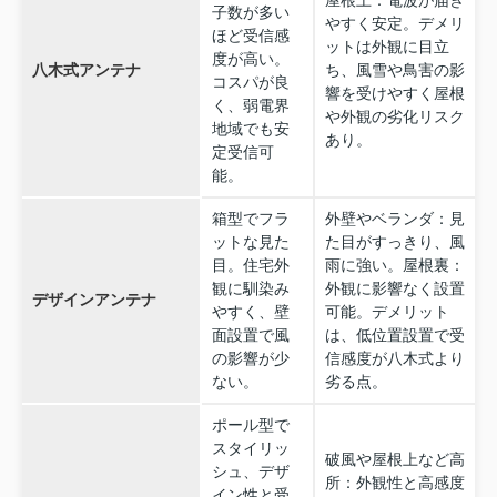
子数が多い
やすく安定。デメリ
ほど受信感
ットは外観に目立
度が高い。
八木式アンテナ
ち、風雪や鳥害の影
コスパが良
響を受けやすく屋根
く、弱電界
や外観の劣化リスク
地域でも安
あり。
定受信可
能。
箱型でフラ
外壁やベランダ：見
ットな見た
た目がすっきり、風
目。住宅外
雨に強い。屋根裏：
観に馴染み
外観に影響なく設置
デザインアンテナ
やすく、壁
可能。デメリット
面設置で風
は、低位置設置で受
の影響が少
信感度が八木式より
ない。
劣る点。
ポール型で
スタイリッ
破風や屋根上など高
シュ、デザ
所：外観性と高感度
イン性と受