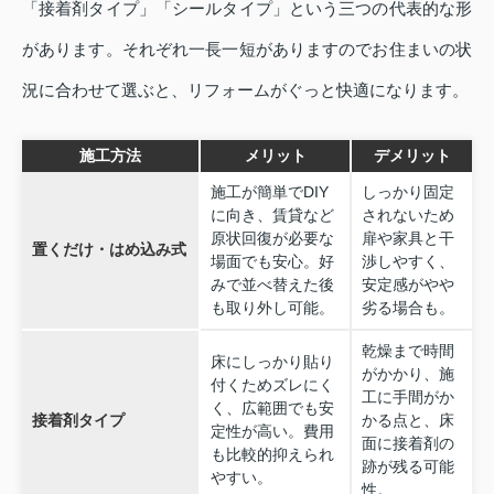
「接着剤タイプ」「シールタイプ」という三つの代表的な形
があります。それぞれ一長一短がありますのでお住まいの状
況に合わせて選ぶと、リフォームがぐっと快適になります。
施工方法
メリット
デメリット
施工が簡単でDIY
しっかり固定
に向き、賃貸など
されないため
原状回復が必要な
扉や家具と干
置くだけ・はめ込み式
場面でも安心。好
渉しやすく、
みで並べ替えた後
安定感がやや
も取り外し可能。
劣る場合も。
乾燥まで時間
床にしっかり貼り
がかかり、施
付くためズレにく
工に手間がか
く、広範囲でも安
接着剤タイプ
かる点と、床
定性が高い。費用
面に接着剤の
も比較的抑えられ
跡が残る可能
やすい。
性。