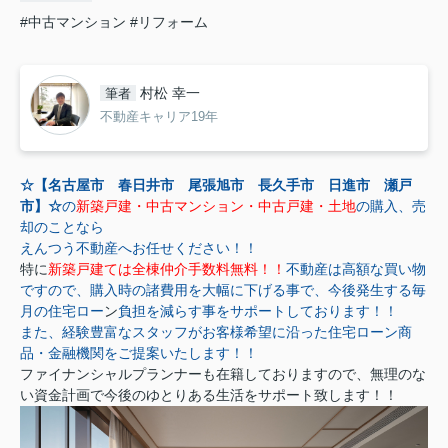
#中古マンション
#リフォーム
村松 幸一
筆者
不動産キャリア19年
☆【名古屋市 春日井市 尾張旭市 長久手市 日進市 瀬戸
市】☆
の
新築戸建・中古マンション・中古戸建・土地
の購入、売
却のことなら
えんつう不動産へお任せください！！
特に
新築戸建ては全棟仲介手数料無料！！
不動産は高額な買い物
ですので、購入時の諸費用を大幅に下げる事で、今後発生する毎
月の住宅ロー
ン
負担を減らす事をサポートしております！！
また、経験豊富なスタッフがお客様希望に沿った住宅ローン商
品・金融機関をご提案いたします！！
ファイナンシャルプランナーも在籍しておりますので、無理のな
い資金計画で今後のゆとりある生活をサポート致します！！