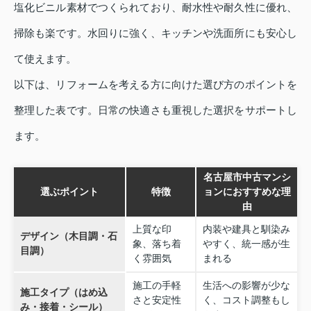
塩化ビニル素材でつくられており、耐水性や耐久性に優れ、
掃除も楽です。水回りに強く、キッチンや洗面所にも安心し
て使えます。
以下は、リフォームを考える方に向けた選び方のポイントを
整理した表です。日常の快適さも重視した選択をサポートし
ます。
名古屋市中古マンシ
選ぶポイント
特徴
ョンにおすすめな理
由
上質な印
内装や建具と馴染み
デザイン（木目調・石
象、落ち着
やすく、統一感が生
目調）
く雰囲気
まれる
施工の手軽
生活への影響が少な
施工タイプ（はめ込
さと安定性
く、コスト調整もし
み・接着・シール）