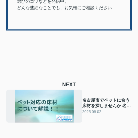
選びのコツなどを発信中。
どんな些細なことでも、お気軽にご相談ください！
NEXT
名古屋市でペットに合う
床材を探しませんか 名古
屋市のおすすめ床材選び
2025.09.02
のコツも紹介