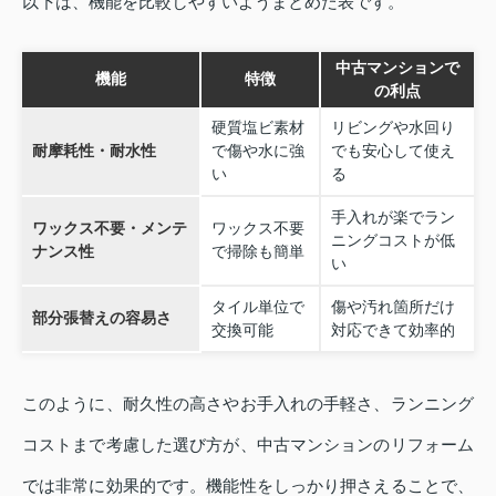
以下は、機能を比較しやすいようまとめた表です。
中古マンションで
機能
特徴
の利点
硬質塩ビ素材
リビングや水回り
耐摩耗性・耐水性
で傷や水に強
でも安心して使え
い
る
手入れが楽でラン
ワックス不要・メンテ
ワックス不要
ニングコストが低
ナンス性
で掃除も簡単
い
タイル単位で
傷や汚れ箇所だけ
部分張替えの容易さ
交換可能
対応できて効率的
このように、耐久性の高さやお手入れの手軽さ、ランニング
コストまで考慮した選び方が、中古マンションのリフォーム
では非常に効果的です。機能性をしっかり押さえることで、