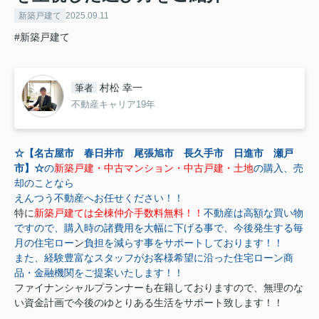
新築戸建て
2025.09.11
#新築戸建て
村松 幸一
筆者
不動産キャリア19年
☆【名古屋市 春日井市 尾張旭市 長久手市 日進市 瀬戸
市】☆
の
新築戸建・中古マンション・中古戸建・土地
の購入、売
却のことなら
えんつう不動産へお任せください！！
特に
新築戸建ては全棟仲介手数料無料！！
不動産は高額な買い物
ですので、購入時の諸費用を大幅に下げる事で、今後発生する毎
月の住宅ロー
ン
負担を減らす事をサポートしております！！
また、経験豊富なスタッフがお客様希望に沿った住宅ローン商
品・金融機関をご提案いたします！！
ファイナンシャルプランナーも在籍しておりますので、無理のな
い資金計画で今後のゆとりある生活をサポート致します！！