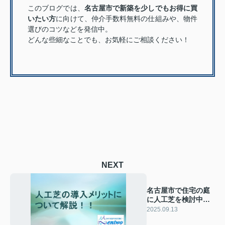
このブログでは、
名古屋市で新築を少しでもお得に買
いたい方
に向けて、仲介手数料無料の仕組みや、物件
選びのコツなどを発信中。
どんな些細なことでも、お気軽にご相談ください！
NEXT
名古屋市で住宅の庭
に人工芝を検討中の
方へ！特徴や選び方
2025.09.13
を紹介