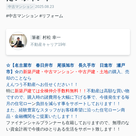
中古マンション
2025.08.23
#中古マンション
#リフォーム
村松 幸一
筆者
不動産キャリア19年
☆【名古屋市 春日井市 尾張旭市 長久手市 日進市 瀬戸
市】☆
の
新築戸建・中古マンション・中古戸建・土地
の購入、売
却のことなら
えんつう不動産へお任せください！！
特に
新築戸建ては全棟仲介手数料無料！！
不動産は高額な買い物
ですので、購入時の諸費用を大幅に下げる事で、今後発生する毎
月の住宅ロー
ン
負担を減らす事をサポートしております！！
また、経験豊富なスタッフがお客様希望に沿った住宅ローン商
品・金融機関をご提案いたします！！
ファイナンシャルプランナーも在籍しておりますので、無理のな
い資金計画で今後のゆとりある生活をサポート致します！！