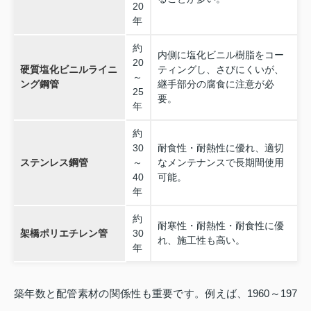
20
年
約
内側に塩化ビニル樹脂をコー
20
硬質塩化ビニルライニ
ティングし、さびにくいが、
～
ング鋼管
継手部分の腐食に注意が必
25
要。
年
約
30
耐食性・耐熱性に優れ、適切
ステンレス鋼管
～
なメンテナンスで長期間使用
40
可能。
年
約
耐寒性・耐熱性・耐食性に優
架橋ポリエチレン管
30
れ、施工性も高い。
年
築年数と配管素材の関係性も重要です。例えば、1960～197