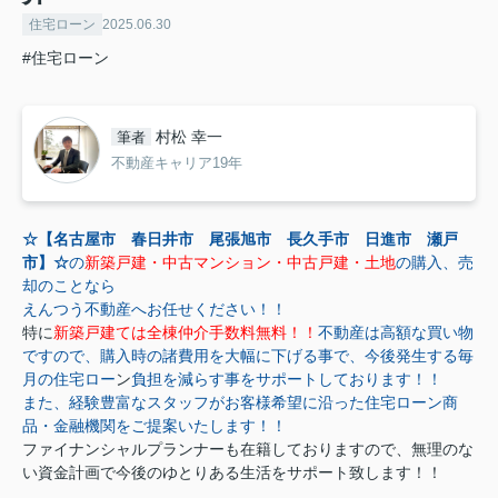
住宅ローン
2025.06.30
#住宅ローン
村松 幸一
筆者
不動産キャリア19年
☆【名古屋市 春日井市 尾張旭市 長久手市 日進市 瀬戸
市】☆
の
新築戸建・中古マンション・中古戸建・土地
の購入、売
却のことなら
えんつう不動産へお任せください！！
特に
新築戸建ては全棟仲介手数料無料！！
不動産は高額な買い物
ですので、購入時の諸費用を大幅に下げる事で、今後発生する毎
月の住宅ロー
ン
負担を減らす事をサポートしております！！
また、経験豊富なスタッフがお客様希望に沿った住宅ローン商
品・金融機関をご提案いたします！！
ファイナンシャルプランナーも在籍しておりますので、無理のな
い資金計画で今後のゆとりある生活をサポート致します！！