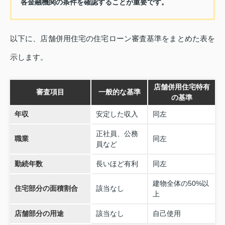
各金融機関の条件を確認することが重要です。
以下に、店舗併用住宅の住宅ローン審査基準をまとめた表を
示します。
店舗併用住宅特有
審査項目
一般的な基準
の基準
年収
安定した収入
同左
正社員、公務
職業
同左
員など
勤続年数
長いほど有利
同左
建物全体の50%以
住宅部分の面積割合
該当なし
上
店舗部分の用途
該当なし
自己使用