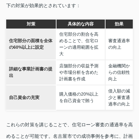
下の対策が効果的とされています：
対策
具体的な内容
効果
住宅部分の割合を高
住宅部分の面積を全体
めることで、住宅ロ
審査通過率
の60%以上に設定
ーンの適用範囲を拡
の向上
大
店舗部分の収益予測
金融機関か
詳細な事業計画書の提
や市場分析を含めた
らの信頼性
出
計画書を作成
向上
借入額の減
購入価格の20%以上
自己資金の充実
少と審査通
を自己資金で賄う
過率の向上
これらの対策を講じることで、住宅ローン審査の通過率を高
めることが可能です。名古屋市での成功事例を参考に、計画