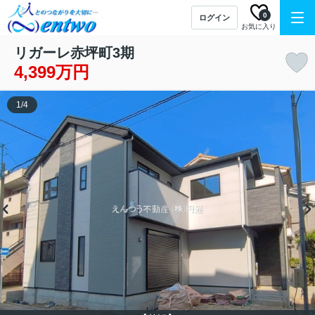
0
ログイン
お気に入り
リガーレ赤坪町3期
4,399万円
1
/
4