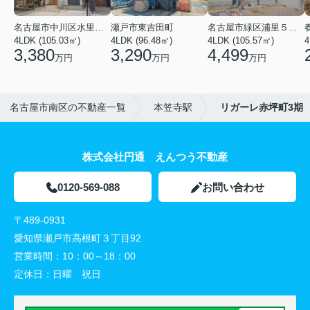
名古屋市中川区水里５丁目
瀬戸市東吉田町
名古屋市緑区浦里５丁目
4LDK (105.03㎡)
4LDK (96.48㎡)
4LDK (105.57㎡)
4
3,380
3,290
4,499
万円
万円
万円
名古屋市南区の不動産一覧
本笠寺駅
リガーレ赤坪町3期
株式会社円通 えんつう不動産
0120-569-088
お問い合わせ
〒489-0931
愛知県瀬戸市高根町３丁目92
営業時間：
10：00～18：00
定休日：
日曜 祝日