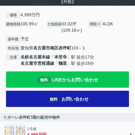
【外観】
4,399万円
価格
105.99㎡
33.02坪
4LDK
建物面積
土地面積
間取り
(109.18㎡)
予定
築年数
愛知県
名古屋市南区
赤坪町
103－1
所在地
名鉄名古屋本線
「
本笠寺
」駅 徒歩17分
交通
名古屋市営桜通線
「
鶴里
」駅 徒歩18分
LINEからお問い合わせ
無料
お問い合わせ
無料
リガーレ赤坪町3期の販売中物件
1号棟
4,399万円