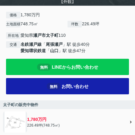
【外観】
1,780万円
価格
748.75㎡
226.49坪
土地面積
坪数
愛知県
瀬戸市
太子町
110
所在地
名鉄瀬戸線
「
尾張瀬戸
」駅 徒歩40分
交通
愛知環状鉄道
「
山口
」駅 徒歩47分
LINEからお問い合わせ
無料
お問い合わせ
無料
太子町の販売中物件
1,780万円
226.49坪(748.75㎡)