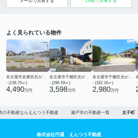
メールで共有する
LINEで共有する
よく見られている物件
名古屋市名東区石が根町
名古屋市千種区光が丘１丁目
名古屋市千種区光が丘２丁目
- (138.70㎡)
- (296.59㎡)
- (182.16㎡)
-
4,490
3,598
2,980
万円
万円
万円
市の不動産ならえんつう不動産
瀬戸市の不動産一覧
太子町
株式会社円通 えんつう不動産