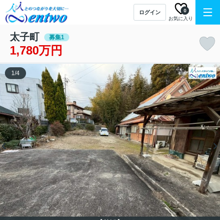
0
ログイン
お気に入り
太子町
募集1
1,780万円
1
/
4