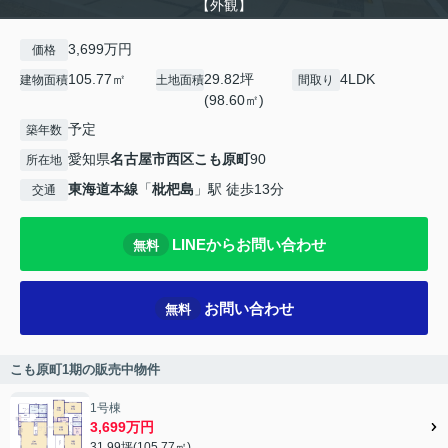
【外観】
3,699万円
価格
105.77㎡
29.82坪
4LDK
建物面積
土地面積
間取り
(98.60㎡)
予定
築年数
愛知県
名古屋市西区
こも原町
90
所在地
東海道本線
「
枇杷島
」駅 徒歩13分
交通
LINEからお問い合わせ
無料
お問い合わせ
無料
こも原町1期の販売中物件
1号棟
3,699万円
31.99坪(105.77㎡)