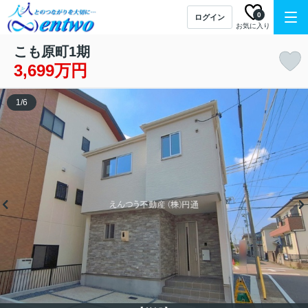
0
ログイン
お気に入り
こも原町1期
3,699万円
1
/
6