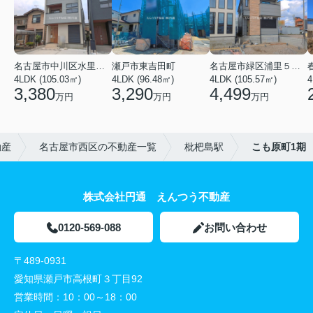
名古屋市中川区水里５丁目
瀬戸市東吉田町
名古屋市緑区浦里５丁目
4LDK (105.03㎡)
4LDK (96.48㎡)
4LDK (105.57㎡)
4
3,380
3,290
4,499
万円
万円
万円
動産
名古屋市西区の不動産一覧
枇杷島駅
こも原町1期
株式会社円通 えんつう不動産
0120-569-088
お問い合わせ
〒489-0931
愛知県瀬戸市高根町３丁目92
営業時間：
10：00～18：00