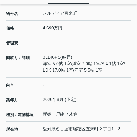
メルディア直来町
物件名
4,690万円
価格
-
管理費
3LDK＋S(納戸)
間取り / 詳細
洋室 5.0帖 1室
/
洋室 7.0帖 1室
/
S 4.1帖 1室
/
LDK 17.0帖 1室
/
洋室 5.5帖 1室
-
向き
2026年8月 (予定)
築年月
新築一戸建 / 木造
種別 / 建物構造
愛知県
名古屋市瑞穂区
直来町
２丁目1－3
所在地