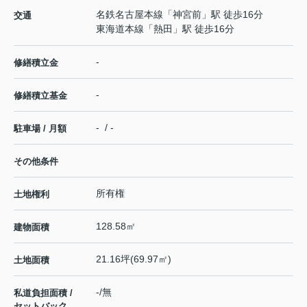
名鉄名古屋本線
「
神宮前
」駅 徒歩16分
交通
東海道本線
「
熱田
」駅 徒歩16分
-
修繕積立金
-
修繕積立基金
- / -
駐車場 / 月額
その他条件
所有権
土地権利
128.58㎡
建物面積
21.16坪(69.97㎡)
土地面積
-/無
私道負担面積 /
セットバック