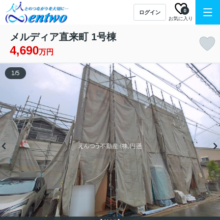
0
ログイン
お気に入り
メルディア直来町 1号棟
4,690
万円
1
/
5