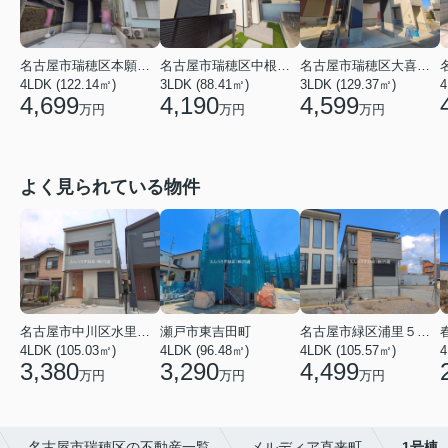
名古屋市瑞穂区本願寺町１丁目
名古屋市瑞穂区中根町３丁目
名古屋市瑞穂区大喜町５丁目
4LDK (122.14㎡)
3LDK (88.41㎡)
3LDK (129.37㎡)
4
4,699
4,190
4,599
万円
万円
万円
よく見られている物件
名古屋市中川区水里５丁目
瀬戸市東吉田町
名古屋市緑区浦里５丁目
4LDK (105.03㎡)
4LDK (96.48㎡)
4LDK (105.57㎡)
4
3,380
3,290
4,499
万円
万円
万円
名古屋市瑞穂区の不動産一覧
メルディア直来町
1号棟