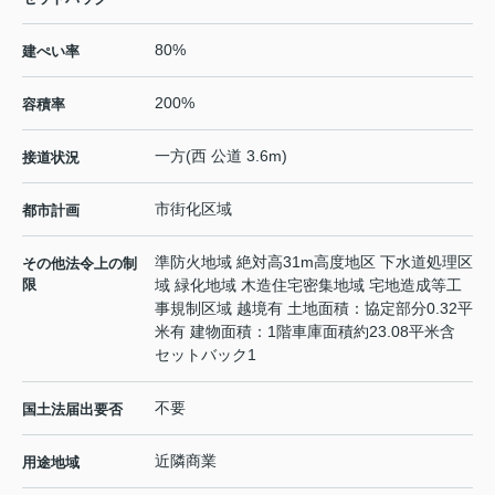
80%
建ぺい率
200%
容積率
一方(西 公道 3.6m)
接道状況
市街化区域
都市計画
準防火地域 絶対高31m高度地区 下水道処理区
その他法令上の制
限
域 緑化地域 木造住宅密集地域 宅地造成等工
事規制区域 越境有 土地面積：協定部分0.32平
米有 建物面積：1階車庫面積約23.08平米含
セットバック1
不要
国土法届出要否
近隣商業
用途地域